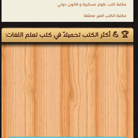
[ 582 كتاب/كتب ]
قراءة و تحميل كتب في كتب طرق تدريس اللغة الإنجليزية مجانا
[ 169 كتاب/كتب ]
إعلان: