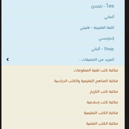
كتب Türkçe - تركي
قراءة و تحميل كتب في كتب قواعد اللغة الانجليزية(Grammar) مجانا
[ 337 كتاب/كتب ]