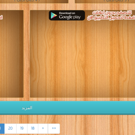
[ 3 كتاب/كتب ]
[ 4 كتاب/كتب ]
المزيد
1
20
19
18
«
««