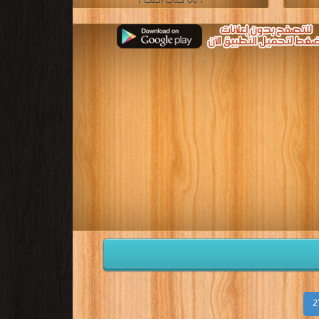
[ 86 كتاب/كتب ]
2