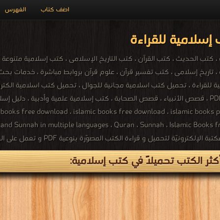
اضف كتاب
الفهرس
إسلامية للقراءة
 ، تاريخ إسلامى ، كتب تفسير قرآن ، علوم قرآن بروابط مباشرة ، خدمات 
مشهوره ، كتب اسلاميه قديمه جدا ، اكبر مكتبة كتب اسلامية PDF ، قصص الأنبياء ، قصص الصحابة ، كتب إسلامي
s free download ، islamic books free download ، islamic books pdf ، best isla
 and Sunnah in multiple languages ، Quran ، Sunnah ، Islamic Books f
كثر الكتب تحميلاً في كتب إسلامية: