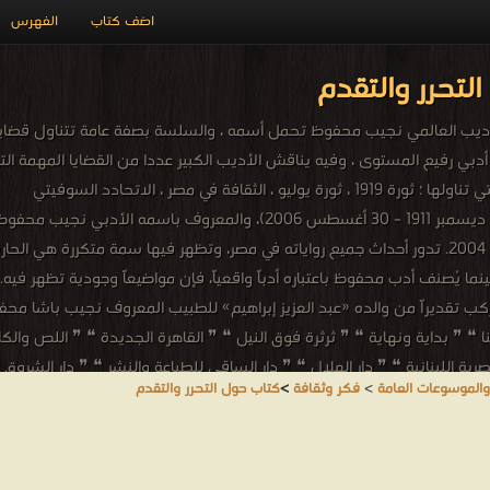
اضف كتاب
الفهرس
لتحرر والتقدم
يب العالمي نجيب محفوظ تحمل أسمه ، والسلسة بصفة عامة تتناول قضايا 
 رفيع المستوى ، وفيه يناقش الأديب الكبير عددا من القضايا المهمة التي 
 في مصر ، الاتحادد السوفيتي
نجيب محفوظ - نجيب محفوظ عبد العزيز إبراهيم أحمد الباشا (11 ديسمبر 1911 –
نوبل في الأدب. كتب نجيب محفوظ منذ الثلاثينات، واستمر حتى 2004. تدور أحداث جميع رواياته في مصر، وتظهر ف
 يُصنف أدب محفوظ باعتباره أدباً واقعياً، فإن مواضيعاً وجودية تظهر فيه. 
 تقديراً من والده «عبد العزيز إبراهيم» للطبيب المعروف نجيب باشا محف
نا ❝ ❞ بداية ونهاية ❝ ❞ ثرثرة فوق النيل ❝ ❞ القاهرة الجديدة ❝ ❞ اللص و
لمصرية اللبنانية ❝ ❞ دار الهلال ❝ ❞ دار الساقي للطباعة والنشر ❝ ❞ دار الشروق
والموسوعات العامة
>
فكر وثقافة
>
كتاب حول التحرر والتقدم