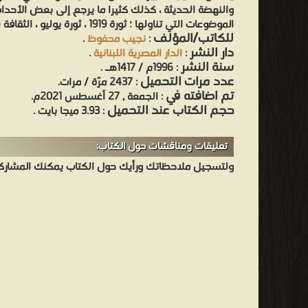
والنهضة الحديثة ، كذلك كثيرا ما يرجع إلى بعض الأحداث
الموضوعات التي تناولها ؛ ثورة 1919 ، ثورة يوليو ، الثقافة في مصر ، الاتحادد السوفيتي
للكاتب/المؤلف
:
نجيب محفوظ
.
دار النشر
:
الدار المصرية اللبنانية
.
سنة النشر
: 1996م / 1417هـ .
عدد مرات التحميل
: 2437 مرّة / مرات.
تم اضافته في
: الجمعة , 27 أغسطس 2021م.
حجم الكتاب عند التحميل
: 3.93 ميجا بايت .
تعليقات ومناقشات حول الكتاب:
ولتسجيل ملاحظاتك ورأيك حول الكتاب يمكنك المشاركه 