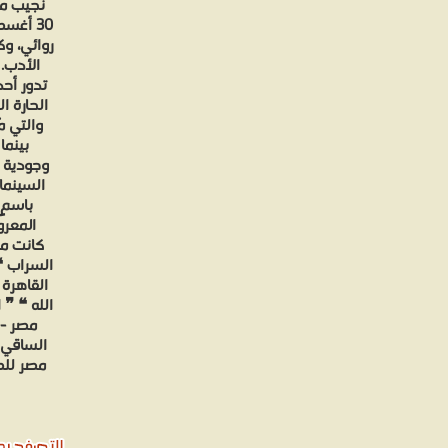
روائي، و
تدور أح
الحارة ال
والتي م
بينما
وجودية ت
السينما
باسمٍ 
المعرو
كانت مت
السراب ❝ 
القاهرة
الله ❝ ❞ 
مصر - ل
الساقي 
مصر للطب