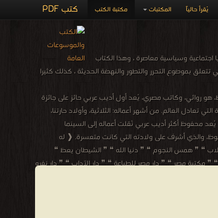
كتب PDF
يُقرأ حالياً
المكتبات
مكتبة الكتب
اجتماعية وسياسية معاصرة ، وهذا الكتاب
تتعلق بموضوع التحرر والتطور والنهضة الحديثة ، كذلك كثيرا
 30 أغسطس 2006)، والمعروف باسمه الأدبي نجيب محفوظ، هو روائي، وكاتب مصري، يُعد أول أديب عربي حائز على جائزة
يها سمة متكررة هي الحارة التي تعادل العالم. من أشهر أعماله: الثلاثية، وأولاد حارتنا،
يُعد محفوظ أكثر أديب عربي نُقلت أعماله إلى السينما
وظ، والذي أشرف على ولادته التي كانت متعسرة. ❰ له
الكلاب ❝ ❞ همس النجوم ❝ ❞ دنيا الله ❝ ❞ الشيطان يعظ ❝
 ❝ ❞ مكتبة مصر ❝ ❞ دار مصر للطباعة ❝ ❞ دار الآداب ❝ ❞ دار نفرو