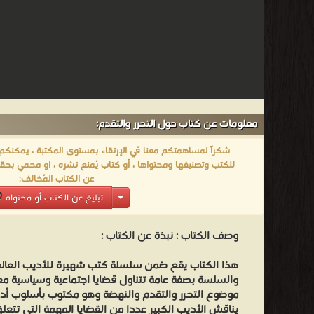
معلومات عن كتاب حول التحرر والتقدم:
شكراً لمساهمتكم معنا في الإرتقاء بمستوى المكتبة ، يمكنكم اا
للكتب وتصنيفها ومحتواها ، أو كتاب يُمنع نشره ، او محمي بحقو
عن الكتاب المُخالف:
تبليغ عن الكتاب أو محتواه
وصف الكتاب :
نبذة عن الكتاب :
هذا الكتاب يقع ضمن سلسلة كتب شهيرة للأديب العا
والسلسة بصفة عامة تتناول قضايا اجتماعية وسياسية مع
موضوع التحرر والتقدم والنهضة وهو مكتوب بأسلوب أدب
يناقش الأديب الكبير عددا من القضايا المهمة التي تتعل