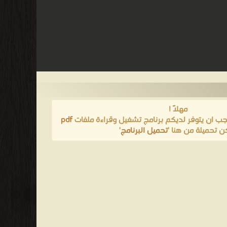
مهلاً !
يجب ان يتوفر لديكم برنامج تشغيل وقراءة ملفات
pdf
ن تحميلة من هنا '
تحميل البرنامج
'