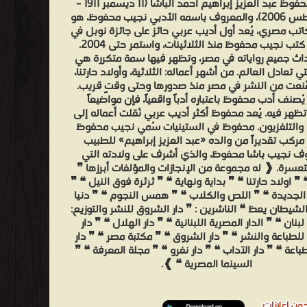
نجيب محفوظ عبد العزيز إبراهيم أحمد الباشا (11 ديسمبر 1911 –
30 أغسطس 2006)، والمعروف باسمه الأدبي نجيب محفوظ، هو
كاتب مصري، يُعد أول أديب عربي حائز على جائزة نوبل في
الأدب. كتب نجيب محفوظ منذ الثلاثينات، واستمر حتى 2004.
داث جميع رواياته في مصر، وتظهر فيها سمة متكررة هي
تي تعادل العالم. من أشهر أعماله: الثلاثية، وأولاد حارتنا،
ُنعت من النشر في مصر منذ صدورها وحتى وقتٍ قريب.
 يُصنف أدب محفوظ باعتباره أدباً واقعياً، فإن مواضيعاً
ظهر فيه. يُعد محفوظ أكثر أديب عربي نُقلت أعماله إلى
 والتلفزيون. محفوظ في الستينيات سُمي نجيب محفوظ
مركب تقديراً من والده «عبد العزيز إبراهيم» للطبيب
ف نجيب باشا محفوظ، والذي أشرف على ولادته التي
عسرة. ❰ له مجموعة من الإنجازات والمؤلفات أبرزها ❞
❞ اولاد حارتنا ❝ ❞ بداية ونهاية ❝ ❞ ثرثرة فوق النيل ❝ ❞
 الجديدة ❝ ❞ اللص والكلاب ❝ ❞ همس النجوم ❝ ❞ دنيا
الشيطان يعظ ❝ الناشرين : ❞ دار الشروق للنشر والتوزيع:
بنان ❝ ❞ الدار المصرية اللبنانية ❝ ❞ دار الهلال ❝ ❞ دار
للطباعة والنشر ❝ ❞ دار الشروق ❝ ❞ مكتبة مصر ❝ ❞ دار
اعة ❝ ❞ دار الآداب ❝ ❞ دار نفرو ❝ ❞ مجلة المعرفة ❝ ❞
السينما المصرية ❝ ❱.