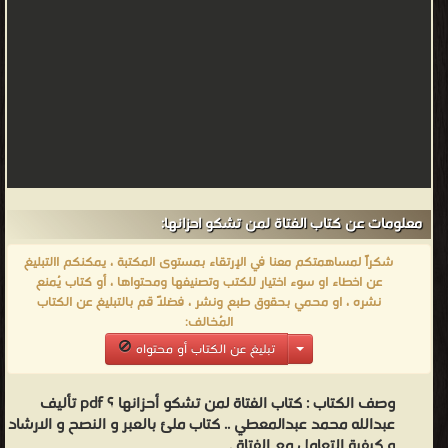
معلومات عن كتاب الفتاة لمن تشكو احزانها:
شكراً لمساهمتكم معنا في الإرتقاء بمستوى المكتبة ، يمكنكم االتبليغ
عن اخطاء او سوء اختيار للكتب وتصنيفها ومحتواها ، أو كتاب يُمنع
نشره ، او محمي بحقوق طبع ونشر ، فضلاً قم بالتبليغ عن الكتاب
المُخالف:
تبليغ عن الكتاب أو محتواه
وصف الكتاب :
كتاب الفتاة لمن تشكو أحزانها ؟ pdf تأليف
عبدالله محمد عبدالمعطي‎ .. كتاب ملئ بالعبر و النصح و الارشاد
و كيفية التعامل مع الفتاة .