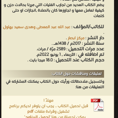
يضم الكتاب العديد من تجارب الفتيات التي مررنا بحالات حزن و
كيفية تعامل معها و تجاوزها كان بالصلاة ,انجازات او حتى
كلمات
للكاتب/المؤلف
:
عبد الله عبد المعطى وهدى سعيد بهلول
.
دار النشر
:
مركز ابصار
.
سنة النشر
: 2017م / 1438هـ .
عدد مرات التحميل
: 2589 مرّة / مرات.
تم اضافته في
: الأربعاء , 1 يونيو 2022م.
حجم الكتاب عند التحميل
: 18.0 ميجا بايت .
تعليقات ومناقشات حول الكتاب:
ولتسجيل ملاحظاتك ورأيك حول الكتاب يمكنك المشاركه في
التعليقات من هنا:
مهلاً !
قبل تحميل الكتاب .. يجب ان يتوفر لديكم برنامج
تشغيل وقراءة ملفات
pdf
يمكن تحميلة من هنا '
تحميل البرنامج
'