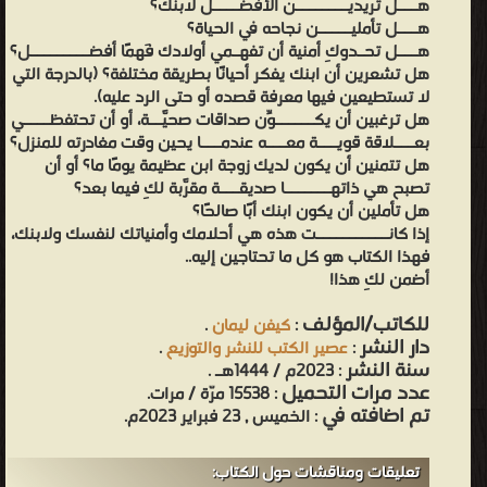
هـــل تريديــــــــن الأفضــــل لابنك؟
كيف تغير سلوك طفلك - خطة تغيير سلوكه في 5 أيام ❝ ❞ تنشئة عقل
هـــل تأمليـــــن نجاحه في الحياة؟
طفلك دون أن تفقد عقلك ❝ ❞ كيف تغير سلوك أسرتك ❝ ❞ لماذا يسئ
هـــل تحـدوكِ أمنية أن تفهـمي أولادك فَهمًا أفضـــــــــل؟
هل تشعرين أن ابنك يفكر أحيانًا بطريقة مختلفة؟ (بالدرجة التي
أبناؤنا التصرف؟ ❝ الناشرين : ❞ مكتبة جرير ❝ ❞ عصير الكتب للنشر
لا تستطيعين فيها معرفة قصده أو حتى الرد عليه).
والتوزيع ❝ ❱
هل ترغبين أن يكــــــوِّن صداقات صحيَّــة، أو أن تحتفظــــي
من جديد الكتب والروايات - مكتبة الكتب والموسوعات العامة.
بعـــلاقة قويـــة معـــه عندمـــا يحين وقت مغادرته للمنزل؟
هل تتمنين أن يكون لديك زوجة ابن عظيمة يومًا ما؟ أو أن
تصبح هي ذاتهـــــــا صديقـــة مقرَّبة لكِ فيما بعد؟
هل تأملين أن يكون ابنك أبًا صالحًا؟
إذا كانـــــــــــت هذه هي أحلامك وأمنياتك لنفسك ولابنك،
فهذا الكتاب هو كل ما تحتاجين إليه..
أضمن لكِ هذا!
للكاتب/المؤلف
:
كيفن ليمان
.
دار النشر
:
عصير الكتب للنشر والتوزيع
.
سنة النشر
: 2023م / 1444هـ .
عدد مرات التحميل
: 15538 مرّة / مرات.
تم اضافته في
: الخميس , 23 فبراير 2023م.
تعليقات ومناقشات حول الكتاب: