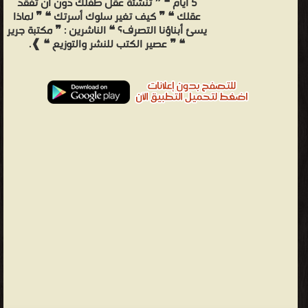
5 أيام ❝ ❞ تنشئة عقل طفلك دون أن تفقد
عقلك ❝ ❞ كيف تغير سلوك أسرتك ❝ ❞ لماذا
يسئ أبناؤنا التصرف؟ ❝ الناشرين : ❞ مكتبة جرير
❝ ❞ عصير الكتب للنشر والتوزيع ❝ ❱.