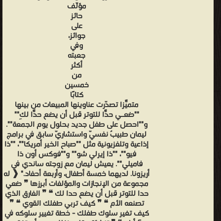
مؤلّف
حائز
على
جوائز،
وفي
جعبته
أكثر
من
خمسين
كتابًا
متميّزًا تصدّرت عناوينها المبيعات من بينها
""ضعـي حدًّا للتوتر قبل أن يضع حدًّا لكِ""
و""احصل على طفل جديد بحلول يوم الجمعة"".
ليمان طبيبٌ نفسيّ واستشاريّ سابق في برامج
إذاعية وتلفزيونية مثل ""صباح الخير أمريكا""، ""ذا
فيو""، ""ذا إيرلي شو"" و""فوكس أون ذا
فاميلي"". يعيش ليمان مع زوجته ساندي في
أريزونا. لديهما خمسة أطفال، وأربعة أحفاد." ❰ له
مجموعة من الإنجازات والمؤلفات أبرزها ❞ ضعي
حدا للتوتر قبل أن يضع حدا لك ❝ ❞ الفارق الذي
تصنعه الأم ❝ ❞ كيف تربي طفلك القوي ❝ ❞
كيف تغير سلوك طفلك - خطة تغيير سلوكه في