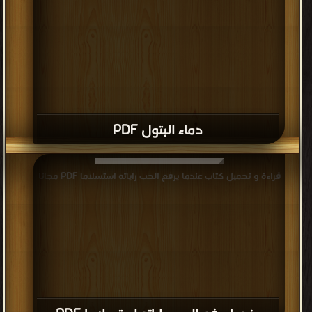
دماء البتول PDF
قراءة و تحميل كتاب عندما يرفع الحب راياته استسلاما PDF مجانا