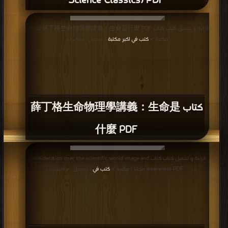
Science Classics) PDF
قراءة و تحميل كتاب كتاب 薛丁格生命物理學講義：生命是什麼 PDF مجانا |
مكتبة >
كتب في اكبر مكتبة
| التحميل : مرة/مرات
كتاب 薛丁格生命物理學講義：生命是
什麼 PDF
قراءة و تحميل كتاب كتاب Consideration over the scientific world image and
awareness PDF مجانا | مكتبة >
كتب في
| التحميل : مرة/مرات