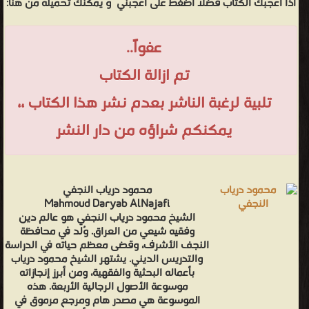
اذا اعجبك الكتاب فضلاً اضغط على أعجبني
و يمكنك تحميله من هنا:
عفواً..
تم ازالة الكتاب
تلبية لرغبة الناشر بعدم نشر هذا الكتاب ،،
يمكنكم شراؤه من دار النشر
محمود درياب النجفي
Mahmoud Daryab AlNajafi
الشيخ محمود درياب النجفي هو عالم دين
وفقيه شيعي من العراق. وُلد في محافظة
النجف الأشرف، وقضى معظم حياته في الدراسة
والتدريس الديني. يشتهر الشيخ محمود درياب
بأعماله البحثية والفقهية، ومن أبرز إنجازاته
موسوعة الأصول الرجالية الأربعة. هذه
الموسوعة هي مصدر هام ومرجع مرموق في