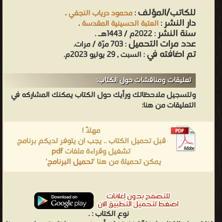
للكاتب/المؤلف
:
محمود درياب النجفي
.
دار النشر
:
العتبة الحسينية المقدسة
.
سنة النشر
: 2022م / 1443هـ .
عدد مرات التحميل
: 703 مرّة / مرات.
تم اضافته في
: السبت , 29 يوليو 2023م.
تعليقات ومناقشات حول الكتاب:
ولتسجيل ملاحظاتك ورأيك حول الكتاب يمكنك المشاركه في
التعليقات من هنا:
مهلاً !
قبل تحميل الكتاب .. يجب ان يتوفر لديكم برنامج
تشغيل وقراءة ملفات
pdf
يمكن تحميلة من هنا '
تحميل البرنامج
'
نوع الكتاب :
.