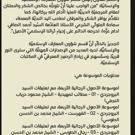
الأسماء - الشيخ محمود درياب النجفي) (موسوعة الأصول الرجالية
والإنسانيّة: “من الواجب علينا أنّْ نتوجّه بخالص الشُكر والامتنان
لمقام المرجعيّة الدينيّة العليا (أدام اللهُ بركاتها)، كما
الأربعة، مع تعليقات السيد البروجردي - 10 - دليل التصانيف - الشيخ
نتقدّم بوافر الشكر والعرفان لصاحبِ اليد النديّة المعطاء
محمود درياب النجفي)
سماحة المتولّي الشرعي الأستاذ العلّامة السّيد أحمد الصافي
محمود درياب النجفي - الشيخ محمود درياب النجفي هو عالم دين
(دام عزُّه)، لحرصه الدائم على إحياءِ تُراثنا الإسلاميّ الأصيل”.
وفقيه شيعي من العراق. وُلد في محافظة النجف الأشرف، وقضى
الجديرُ بالذكّرِ أنَّ قسم شؤون المعارف الإسلاميّة
معظم حياته في الدراسة والتدريس الديني. يشتهر الشيخ محمود درياب
والإنسانيّة، لديه العديد من الإصداراتِ المهمّة التي سترى النورَ
بأعماله البحثية والفقهية، ومن أبرز إنجازاته موسوعة الأصول الرجالية
قريبًا، وستُسهم في زيادةِ الرصيدِ المعرفيّ في المكتباتِ
الأربعة. هذه الموسوعة هي مصدر هام ومرجع مرموق في الدراسات
الإسلاميّة.
الشيعية، وتعد من أهم الكتب الدينية التي تُحظى باهتمام الباحثين
محتويات الموسوعة هي:
والعلماء في العالم الإسلامي. موسوعة الأصول الرجالية الأربعة هي
مجموعة من الكتب تعنى بدراسة رجال الحديث في المذهب الشيعي،
(موسوعة الأصول الرجالية الأربعة، مع تعليقات السيد
وتقدم معلومات مفصلة عن علماء الحديث والنقاد والرواة. تعتبر هذه
البروجردي - 01 - مطالب تمهيدية - الشيخ محمود درياب
النجفي)
الموسوعة من الكتب الضخمة في علم الحديث والفقه الشيعي، وقد
(موسوعة الأصول الرجالية الأربعة، مع تعليقات السيد
استغرق تأليفها وجمع مادتها مجهوداً جباراً وعملاً دؤوباً من الشيخ
البروجردي - 02 - الفهرست - الشيخ محمد بن الحسن
محمود درياب النجفي. بفضل مساهمته الكبيرة في العلوم الدينية،
الطوسي)
(موسوعة الأصول الرجالية الأربعة، مع تعليقات السيد
اكتسب الشيخ محمود درياب النجفي شهرة واسعة بين المحترفين
البروجردي - 03 - رجال الطوسي - الشيخ محمد بن الحسن
والمتخصصين في العلوم الشيعية، وترك أثراً هاماً في التعليم الديني