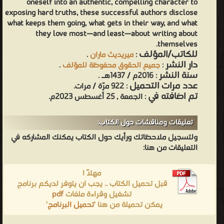
oneself into an authentic, compelling character to
exposing hard truths, these successful authors disclose
what keeps them going, what gets in their way, and what
they love most—and least—about writing about
themselves.
للكاتب/المؤلف
:
ميريديث ماران
.
دار النشر
:
جميع الحقوق محفوظة للمؤلف
.
سنة النشر
: 2016م / 1437هـ .
عدد مرات التحميل
: 922 مرّة / مرات.
تم اضافته في
: الجمعة , 25 أغسطس 2023م.
تعليقات ومناقشات حول الكتاب:
ولتسجيل ملاحظاتك ورأيك حول الكتاب يمكنك المشاركه في
التعليقات من هنا:
مهلاً !
قبل تحميل الكتاب .. يجب ان يتوفر لديكم برنامج
تشغيل وقراءة ملفات
pdf
يمكن تحميلة من هنا '
تحميل البرنامج
'