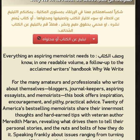
معلومات عن كتاب Why We Write About Ourselves:
oneself into an authentic, compelling character to exposing hard
شكراً لمساهمتكم معنا في الإرتقاء بمستوى المكتبة ، يمكنكم االتبليغ
truths, these successful authors disclose what keeps them going,
عن اخطاء او سوء اختيار للكتب وتصنيفها ومحتواها ، أو كتاب يُمنع
what gets in their way, and what they love most—and least—
نشره ، او محمي بحقوق طبع ونشر ، فضلاً قم بالتبليغ عن الكتاب
المُخالف:
about writing about themselves.
تبليغ عن الكتاب أو محتواه
ميريديث ماران - {هي شخصية ثقافية ومؤلفة أمريكية معروفة بأعمالها
غير الروائية وكتاباتها النقدية}❰ لها مجموعة من الإنجازات والمؤلفات
وصف الكتاب :
Everything an aspiring memoirist needs to
أبرزها ❞ Notes from an Incomplete Revolution Real Life Since
know, in one readable volume, a follow-up to the
Feminism ❝ ❞ My Lie A True Story of False Memory ❝ ❞ Class
acclaimed writers’ handbook Why We Write
Dismissed A Year in the Life of an American High School A
For the many amateurs and professionals who write
Glimpse into the Heart of a Nation ❝ ❞ A Theory of Small
about themselves—bloggers, journal-keepers, aspiring
Earthquakes ❝ ❞ Why We Write About Ourselves ❝ ❞ The New
essayists, and memoirists—this book offers inspiration,
Old Me My Late Life Reinvention ❝ ❞ Why We Write 20
encouragement, and pithy, practical advice. Twenty of
Acclaimed Authors on How and Why They Do What They Do ❝ ❞
America’s bestselling memoirists share their innermost
thoughts and hard-earned tips with veteran author
لماذا نكتب ❝ ❞ What It's Like to Live Now ❝ الناشرين : ❞ جميع
Meredith Maran, revealing what drives them to tell their
الحقوق محفوظة للمؤلف ❝ ❞ الدار العربية للعلوم ناشرون ❝ ❱
personal stories, and the nuts and bolts of how they do
من يوميات وخواطر خواطر أدبية - مكتبة الكتب والموسوعات العامة.
it. Speaking frankly about issues ranging from turning