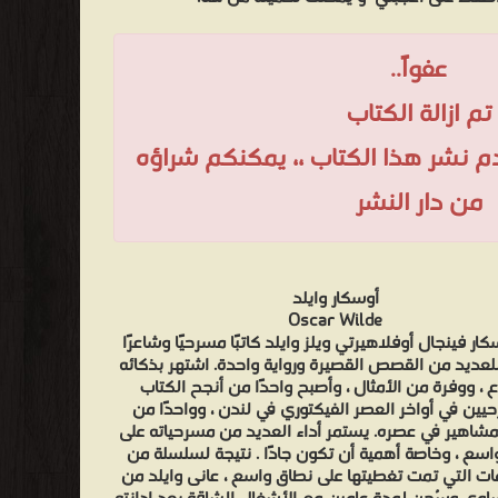
عفواً..
تم ازالة الكتاب
عدم نشر هذا الكتاب ،، يمكنكم شراؤه
من دار النشر
أوسكار وايلد
Oscar Wilde
ار فينجال أوفلاهيرتي ويلز وايلد كاتبًا مسرحيًا وشاعرًا
للعديد من القصص القصيرة ورواية واحدة. اشتهر بذكائه
ع ، ووفرة من الأمثال ، وأصبح واحدًا من أنجح الكتاب
يين في أواخر العصر الفيكتوري في لندن ، وواحدًا من
مشاهير في عصره. يستمر أداء العديد من مسرحياته على
سع ، وخاصة أهمية أن تكون جادًا . نتيجة لسلسلة من
ات التي تمت تغطيتها على نطاق واسع ، عانى وايلد من