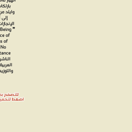
انهيار م
بارتكا
وايلد من
إلى أ
الإنجازا
 Being
ce of
s of
 No
الناش
العربية