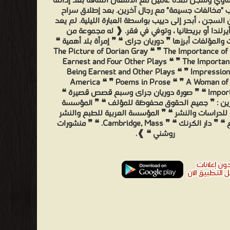
أساوي وسُجن لمدة عامين مع الأشغال الشاقة بعد إدانته
ب "مخالفات جسيمة" مع رجال آخرين. بعد إطلاق سراح
 السجن ، أبحر إلى دييب بواسطة العبارة الليلية. لم يعد
يرلندا أو بريطانيا ، وتوفي في فقر. ❰ له مجموعة من
ت والمؤلفات أبرزها ❞ دوريان جراى ❝ ❞ إمرأة بلا أهمية ❝
❞ The Picture of Dorian Gray ❝ ❞ The Importance of
Earnest and Four Other Plays ❝ ❞ The Importan
Being Earnest and Other Plays ❝ ❞ Impression
America ❝ ❞ Poems in Prose ❝ ❞ A Woman of
Importance ❝ ❞ صورة دوريان جراى وسبع قصص قصيرة ❝
رين : ❞ جميع الحقوق محفوظة للمؤلف ❝ ❞ المؤسسة
 للدراسات والنشر ❝ ❞ المؤسسة العربية للطبع والنشر
والتوزيع ❝ ❞ دار الكرنك ❝ ❞ Cambridge, Mass. ❝ ❞ منشورات
روشني ❝ ❱.