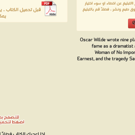
لتبليغ عن اخطاء او سوء اختيار
lays ❝ ❞ The Importance of Being Earnest and Other Plays ❝ ❞ Impr
قبل تحميل الكتاب .. 
ق طبع ونشر ، فضلاً قم بالتبليغ
الناشرين : ❞ جميع الحقوق محفوظة للمؤلف ❝ ❞ المؤسسة العربية للدراسات وال
يمك
عات العامة.
Oscar Wilde wrote nine pla
fame as a dramatist 
Woman of No Import
Earnest, and the tragedy Sa
اذا اعجبك الكتاب فضلاً