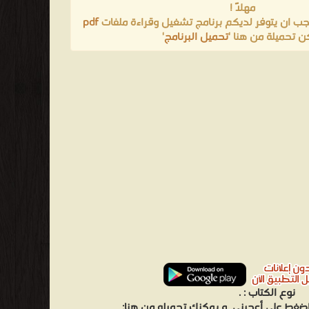
مهلاً !
Importance of Being Earnest and Four Other P
يجب ان يتوفر لديكم برنامج تشغيل وقراءة ملفات
pdf
نشر ❝ ❞ المؤسسة العربية للطبع والنشر والتوزيع ❝ ❞ دار
ن تحميلة من هنا '
تحميل البرنامج
'
نوع الكتاب :
.
 اضغط على أعجبني
و يمكنك تحميله من هنا: