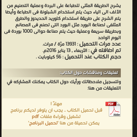
يشرح الطريقة المثلى للطباعة على البردة وعملية التصنيع من
الألف الى الياء حيث يتم استخدام الشبلونة فى الطباعة وأيضا
يتم الشرح على طريقة استخدام كلوريد الحديدوز والطرق
المثلفى لصناعة البورد مثل البورد التى تصنع فى المصانع
وبطريقة سريعة وعملية حيث يتم صناعة حوالى 1000 بوردة فى
اليوم الواحد
عدد مرات التحميل
: 13931 مرّة / مرات.
تم اضافته في
: الأربعاء , 13 يناير 2016م.
حجم الكتاب عند التحميل
: 56 كيلوبايت .
تعليقات ومناقشات حول الكتاب:
ولتسجيل ملاحظاتك ورأيك حول الكتاب يمكنك المشاركه في
التعليقات من هنا:
مهلاً !
قبل تحميل الكتاب .. يجب ان يتوفر لديكم برنامج
تشغيل وقراءة ملفات
pdf
يمكن تحميلة من هنا '
تحميل البرنامج
'