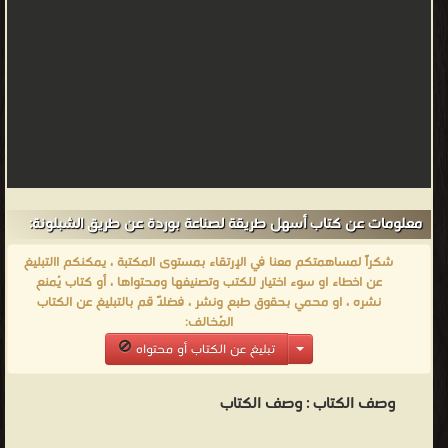
معلومات عن كتاب أسهل طريقة لصناعة بوردة عن طريق الشبلونة:
شكراً لمساهمتكم معنا في الإرتقاء بمستوى المكتبة ، يمكنكم االتبليغ
عن اخطاء او سوء اختيار للكتب وتصنيفها ومحتواها ، أو كتاب يُمنع
نشره ، او محمي بحقوق طبع ونشر ، فضلاً قم بالتبليغ عن الكتاب
المُخالف:
تبليغ عن الكتاب أو محتواه
وصف الكتاب :
وصف الكتاب