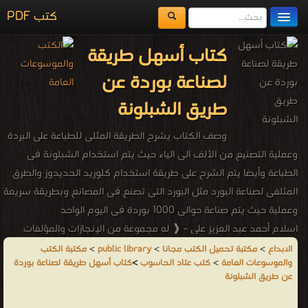
كتب PDF
مكتبة الكتب
كتاب أسهل طريقة
المكتبات
لصناعة بوردة عن
يُقرأ حالياً
طريق الشبلونة
الفهرس
وصف الكتاب يشرح الطريقة المثلى للطباعة على البردة
اضف كتاب
وعملية التصنيع من الألف الى الياء حيث يتم استخدام الشبلونة فى
الطباعة وأيضا يتم الشرح على طريقة استخدام كلوريد الحديدوز والطرق
المثلفى لصناعة البورد مثل البورد التى تصنع فى المصانع وبطريقة سريعة
وعملية حيث يتم صناعة حوالى 1000 بوردة فى اليوم الواحد
اسلام أحمد عبد العزيز على - ❰ له مجموعة من الإنجازات والمؤلفات
أبرزها ❞ أسهل طريقة لصناعة بوردة عن طريق الشبلونة ❝ ❱
الابداع
>
مكتبة تحميل الكتب مجانا
>
public library
>
مكتبة الكتب
والموسوعات العامة
>
كتب عتاد الحاسوب
>
كتاب أسهل طريقة لصناعة بوردة
من كتب عتاد الحاسوب - مكتبة الكتب والموسوعات العامة.
عن طريق الشبلونة