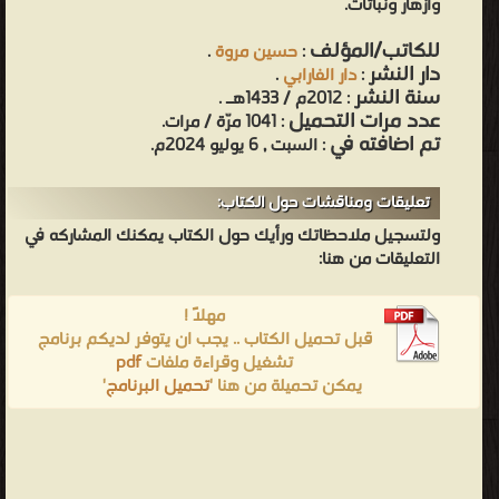
وأزهار ونباتات.
من كتب السير و المذكرات التراجم والأعلام - مكتبة الكتب والموسوعات
للكاتب/المؤلف
العامة.
:
حسين مروة
.
دار النشر
:
دار الفارابي
.
سنة النشر
: 2012م / 1433هـ .
عدد مرات التحميل
: 1041 مرّة / مرات.
تم اضافته في
: السبت , 6 يوليو 2024م.
تعليقات ومناقشات حول الكتاب:
ولتسجيل ملاحظاتك ورأيك حول الكتاب يمكنك المشاركه في
التعليقات من هنا:
مهلاً !
قبل تحميل الكتاب .. يجب ان يتوفر لديكم برنامج
تشغيل وقراءة ملفات
pdf
يمكن تحميلة من هنا '
تحميل البرنامج
'