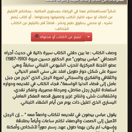
معلومات عن كتاب ولدت شيخا وأموت طفلا:
حسين مروة - الدكتور حسين مروّة، (1910 - 17 فبراير 1987)، هو مفكر
وفيلسوف وباحث، وعضو اللجنة المركزية للحزب الشيوعي اللبناني سابقاً
شكراً لمساهمتكم معنا في الإرتقاء بمستوى المكتبة ، يمكنكم االتبليغ
عن اخطاء او سوء اختيار للكتب وتصنيفها ومحتواها ، أو كتاب يُمنع
قيادي شيوعي بارز في لبنان والعالم العربي له العديد من المؤلفات ويعدّ
نشره ، او محمي بحقوق طبع ونشر ، فضلاً قم بالتبليغ عن الكتاب
أبرزها وأكثرها شهرة على الإطلاق كتاب النزعات المادية في الفلسفة
المُخالف:
العربية الإسلامية الذي صدر في العام 1978، وأثار جدلا كبيراً في حينه.
تبليغ عن الكتاب أو محتواه
ترأس تحرير مجلة الطريق الثقافيّة من العام 1966 حتى شباط 1987 (تاريخ
استشهاده) كما كان عضواً في مجلس تحرير مجلّة النهج الصادرة عن
وصف الكتاب :
ما بين دفتي الكتاب سيرة ذاتية في حديث أجراه
مركز الأبحاث والدراسات الاشتراكية في العالم العربي. شارك في تأسيس
الصحافي "عباس بيضون" مع الدكتور حسين مروة (1910-1987)
عضو اللجنة المركزية للحزب الشيوعي اللبناني سابقاً، وهي
اتحاد الكتاب اللبنانيين في العام 1948. ❰ له مجموعة من الإنجازات
سيرة على شكل حوار طويل امتد على سني العمر الحياتي
والمؤلفات أبرزها ❞ تراثنا .. كيف نعرفه ❝ ❞ دراسات في الإسلام ❝ ❞
والثقافي والفكري والسجالي لمروة الرجل الذي "خرج من جبل
دراسات نقدية في ضوء المنهج الواقعي ❝ ❞ ولدت شيخا وأموت طفلا ❝
عامل إلى فضاء الدنيا الواسعة"، فجاء الكتاب في تقديمه وحواره
استعادة لتاريخ رجل مناضل، ومرحلة مصيرية، ولفكر نقدي،
❞ النزعات المادية في الفلسفة العربية الإسلامية - ج3 ❝ ❞ النزعات المادية
واشتغالات شتى، ولنتاج غزير وعميق قدمه المفكر العاملي
في الفلسفة العربية الإسلامية - ج2 ❝ ❞ النزعات المادية في الفلسفة
اليساري الذي اغتيل ذات يوم من أيام الشقاء اللبناني.
العربية الإسلامية - ج4 ❝ ❞ النزعات المادية في الفلسفة العربية
الإسلامية - ج1 ❝ ❞ المناديل البيض ❝ الناشرين : ❞ دار القلم للنشر
يقول عباس بيضون في تقديمه للكتاب واصفاً معه " ... إن الرجل
الأميل إلى الصمت والإصغاء تكلم ساعات وأياماً بطلاقة
والتوزيع ❝ ❞ مكتبة المعارف للنشر والتوزيع ❝ ❞ دار الفارابي ❝ ❞ مؤسسة
وإسهاب لم يكن بهما طول عهد. رسم صوراً لأشخاص وأمكنة
الابحاث العربية ❝ ❱