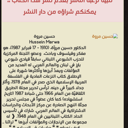
تلبية لرغبة الناشر بعدم نشر هذا الكتاب ،،
يمكنكم شراؤه من دار النشر
حسين مروة
Hussein Marwa
الدكتور حسين مروّة، (1910 - 17 فبراير 1987)، هو
مفكر وفيلسوف وباحث، وعضو اللجنة المركزية
للحزب الشيوعي اللبناني سابقاً قيادي شيوعي
بارز في لبنان والعالم العربي له العديد من
المؤلفات ويعدّ أبرزها وأكثرها شهرة على
الإطلاق كتاب النزعات المادية في الفلسفة
العربية الإسلامية الذي صدر في العام 1978، وأثار
جدلا كبيراً في حينه. ترأس تحرير مجلة الطريق
الثقافيّة من العام 1966 حتى شباط 1987 (تاريخ
استشهاده) كما كان عضواً في مجلس تحرير
مجلّة النهج الصادرة عن مركز الأبحاث والدراسات
الاشتراكية في العالم العربي. شارك في تأسيس
اتحاد الكتاب اللبنانيين في العام 1948. ❰ له
مجموعة من الإنجازات والمؤلفات أبرزها ❞ تراثنا ..