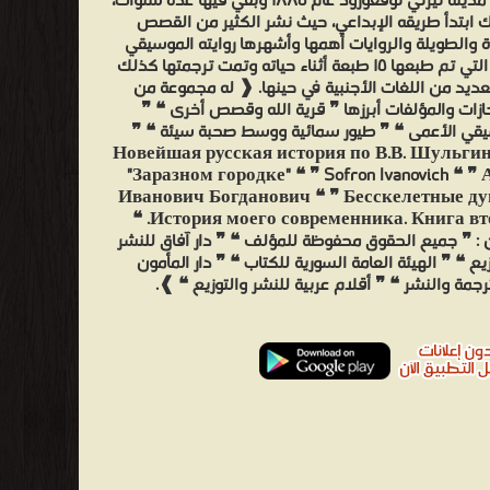
وعاد إلى مدينة نيزني نوفغورود عام ١٨٨٥ وبقي فيها عدة سنوات،
 ابتدأ طريقه الإبداعي، حيث نشر الكثير من القصص
 والطويلة والروايات أهمها وأشهرها روايته الموسيقي
الأعمى، التي تم طبعها ١٥ طبعة أثناء حياته وتمت ترجمتها كذلك
عديد من اللغات الأجنبية في حينها. ❰ له مجموعة من
جازات والمؤلفات أبرزها ❞ قرية الله وقصص أخرى ❝ ❞
يقي الأعمى ❝ ❞ طيور سمائية ووسط صحبة سيئة ❝ ❞
Новейшая русская история по В.В. Шульгин
"Заразном городке" ❝ ❞ Sofron Ivanovich ❝ ❞
Иванович Богданович ❝ ❞ Бесскелетные ду
История моего современника. Книга вторая. ❝
 : ❞ جميع الحقوق محفوظة للمؤلف ❝ ❞ دار آفاق للنشر
زيع ❝ ❞ الهيئة العامة السورية للكتاب ❝ ❞ دار المأمون
رجمة والنشر ❝ ❞ أقلام عربية للنشر والتوزيع ❝ ❱.