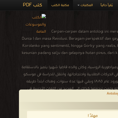
كتب PDF
يُقرأ حالياً
المكتبات
مكتبة الكتب
Cerpen-cerpen dalam antologi ini me
Dunia I dan masa Revolusi. Beragam perspektif dan gaya
Korolenko yang sentimentil, hingga Gorky yang reali
kesunian padang salju dan gelapnya hutan pinus, dari
مبراطورية الروسية، وكان والده قاضيا شهيرا يتميز بالاستقامة
سبب اشتراكه في الحركات الطلابية واحتجاجاتها، وانتقل للدراسة في موسكو
ولقي نفس المصير. وهكذا بدأت رحلته بين المنافي وانتهت في سيبيريا لأنه رفض أداء يمين الولاء للقيصر الجديد، وعاد إلى مدينة نيزني نوفغورود عام ١٨٨٥ وبقي فيها عدة سنوات، وهناك ابتدأ طريقه
صيرة والطويلة والروايات أهمها وأشهرها روايته الموسيقي الأعمى، التي تم طبعها ١٥ طبعة أثناء حياته وتمت ترجمتها كذلك إلى العديد من اللغات الأجنبية في
حينها. ❰ له مجموعة من الإنجازات والمؤلفات أبرزها ❞ قرية الله وقصص أخرى ❝ ❞ الموسيقي الأعمى ❝ ❞ طيور سمائية ووسط صحبة سيئة ❝ ❞ Новейшая русская история по В.В. Шульгину ❝ ❞ В
"Заразном городке" ❝ ❞ Sofron Ivanovich ❝ ❞ Ангел Иванович Богданович ❝ ❞ Бесскелетные души ❝ ❞ История моего современника. Книга вторая. ❝ الناشرين : ❞ جميع الحقوق
يع ❝ ❱
مهلاً !