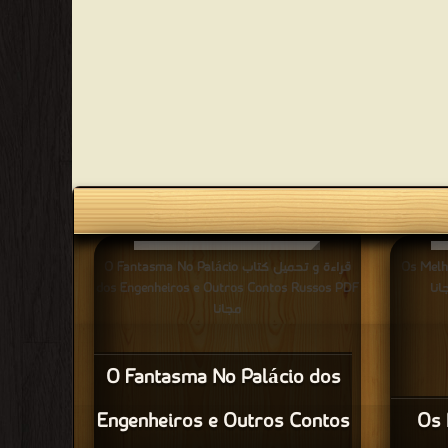
Os Melhores Co
قراءة و تحميل كتاب O Fantasma No Palácio
dos Engenheiros e Outros Contos Russos PDF
مجانا
O Fantasma No Palácio dos
Engenheiros e Outros Contos
Os 