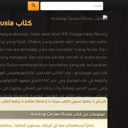
كتاب Antologi Cerpen Rusia
 masyarakatnya, mulai awal abad XIX hingga masa Perang
oy yang bijak, Chekov yang penuh satir jenaka nan pahit,
an mereka terhadap jiwa dan karakter orang Rusia. Dari
yang mengepul, dari persta-persta meriah di sudut taman
enulis Rusia membangkitkan keindahan yang tak terlupakan.
فلاديمير كورولينكو - ولد الكاتب فلاديمير غالاكتيونوفيتش كورول
والنزاهة في تلك المدينة، وفي
الابداع
>
مكتبة تحميل الكتب مجانا
>
public library
>
مكتبة الكتب 
معلومات عن كتاب Antologi Cerpen Rusia:
محفوظة للمؤلف ❝ ❞ دار آفاق للنشر والتوزيع ❝ ❞ الهيئة العامة ا
شكراً لمساهمتكم معنا في الإرتقاء بمستوى المكتبة ، يمكنكم اا
من قصص وروايات عالمية الادب العالمى - مكتبة الكتب والموسو