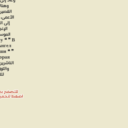
وهناك
القصيرة
إلى ال
الإن
الموس
у ❝ ❞ В
 Ангел
ши ❝ ❞
الناشرين
والتو
للت