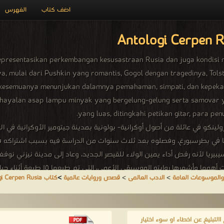
اضف كتاب
الفهرس
representasikan perkembangan kesusastraan Rusia dan juga kondisi
, mulai dari Pushkin yang romantis, Gogol dengan tragedinya, Tolst
s, kesemuanya menunjukan dalamnya pemahaman, simpati, dan kepeka
 khayalan asap lampu minyak yang bergelung-gelung serta samovar 
yang luas, ditingkahi petikan gitar, para p
ينكو في عائلة من أصول أوكرانية- بولونية بمدينة جيتومير الأوكرانية في الإ
 عام ١٨٧١ التحق بمعهد التكنولوجيا في بطرسبورغ، وفصلوه بعد ثلاث سنوات من الدراسة فيه ب
الإبداعي، حيث نشر الكثير من القصص الق
والموسوعات العامة
>
الادب العالمى
>
قصص وروايات عالمية
>
كتاب Antologi Cerpen Rusia
لسورية للكتاب ❝ ❞ دار المأمون للترجمة والنشر ❝ ❞ أقلام عربية للنشر والتوز
لتبليغ عن اخطاء او سوء اختيار
عات العامة.