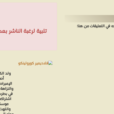
في التعليقات من هنا:
تلبية لرغبة الناشر ب
ولد الك
أصو
الإمبراط
في بطرس
اشتراكه
موسكو
وانتهت 