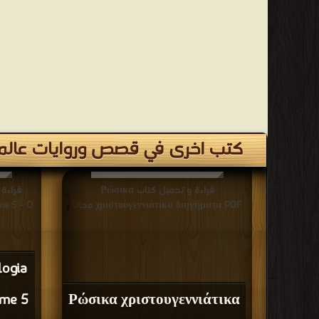
كتب اخرى في قصص وروايات عالم
قراءة و تحميل كتاب Ρώσικα
χριστουγεννιάτικα διηγήματα PDF مجانا
me 5 – O
logia
ume 5
Ρώσικα χριστουγεννιάτικα