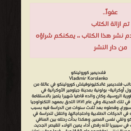
عفواً..
تم ازالة الكتاب
عدم نشر هذا الكتاب ،، يمكنكم شراؤه
من دار النشر
فلاديمير كورولينكو
Vladimir Korolenko
اتب فلاديمير غالاكتيونوفيتش كورولينكو في عائلة من
ل أوكرانية- بولونية بمدينة جيتومير الأوكرانية في
ورية الروسية، وكان والده قاضيا شهيرا يتميز بالاستقامة
والنزاهة في تلك المدينة، وفي عام ١٨٧١ التحق بمعهد التكنولوجيا
بورغ، وفصلوه بعد ثلاث سنوات من الدراسة فيه بسبب
 في الحركات الطلابية واحتجاجاتها، وانتقل للدراسة في
 ولقي نفس المصير. وهكذا بدأت رحلته بين المنافي
في سيبيريا لأنه رفض أداء يمين الولاء للقيصر الجديد،