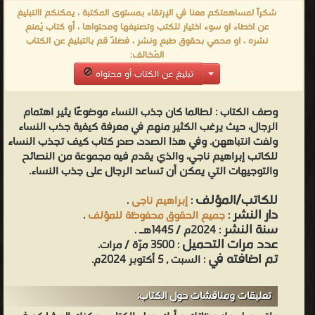
كتب إبراهيم ناجى ❝ ❞ وراء الغمام ❝ ❞ ليالى القاهرة ❝ ❞ فى معبد الليل
شكراً لمساهمتكم معنا في الإرتقاء بمستوى المكتبة ، يمكنكم االتبليغ
❝ الناشرين : ❞ دار الشروق للنشر والتوزيع: مصر - لبنان ❝ ❞ مؤسسة
عن اخطاء او سوء اختيار للكتب وتصنيفها ومحتواها ، أو كتاب يُمنع
نشره ، او محمي بحقوق طبع ونشر ، فضلاً قم بالتبليغ عن الكتاب
هنداوي للتعليم والثقافة ❝ ❞ المجلس الوطني للثقافة والفنون والآداب
المُخالف:
❝ ❞ دار العودة ❝ ❞ مشروع كلمة - كلمات للترجمة والنشر ❝ ❱
تبليغ عن الكتاب أو محتواه
من كتب متنوعة - مكتبة الكتب والموسوعات العامة.
وصف الكتاب :
لطالما كان جذب النساء موضوعًا يثير اهتمام
الرجال، حيث يرغب الكثير منهم في معرفة كيفية جذب النساء
ولفت انتباههن. وفي هذا الصدد، صدر كتاب كيف تجذب النساء
للكاتب إبراهيم ناجي، والذي يقدم فيه مجموعة من النصائح
والتوجيهات التي يمكن أن تساعد الرجال على جذب النساء.
للكاتب/المؤلف
:
إبراهيم ناجى
.
دار النشر
:
جميع الحقوق محفوظة للمؤلف
.
سنة النشر
: 2024م / 1445هـ .
عدد مرات التحميل
: 3500 مرّة / مرات.
تم اضافته في
: السبت , 5 أكتوبر 2024م.
تعليقات ومناقشات حول الكتاب: