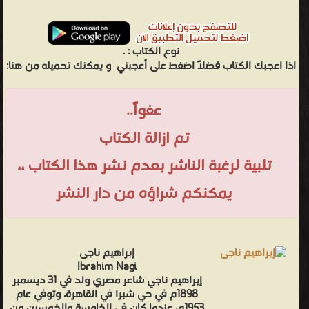
نوع الكتاب :
.
اذا اعجبك الكتاب فضلاً اضغط على أعجبني
و يمكنك تحميله من هنا:
عفواً..
تم ازالة الكتاب
تلبية لرغبة الناشر بعدم نشر هذا الكتاب ،،
يمكنكم شراؤه من دار النشر
إبراهيم ناجى
Ibrahim Nagi
إبراهيم ناجي شاعر مصري ولد في 31 ديسمبر
1898م في حي شبرا في القاهرة، وتوفي عام
1953م، عندما كان في الخامسة والخمسين من