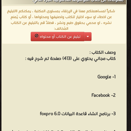
معلومات عن كتاب الموسوعة الحاسوبية الجزء الثاني:
العامة.
شكراً لمساهمتكم معنا في الإرتقاء بمستوى المكتبة ، يمكنكم االتبليغ
عن اخطاء او سوء اختيار للكتب وتصنيفها ومحتواها ، أو كتاب يُمنع
نشره ، او محمي بحقوق طبع ونشر ، فضلاً قم بالتبليغ عن الكتاب
المُخالف:
تبليغ عن الكتاب أو محتواه
وصف الكتاب :
كتاب مجاني يحتوي على (413) صفحة تم شرح فيه :
1- Google
2- Facebook
3- برنامج انشاء قاعدة البيانات foxpro 6.0