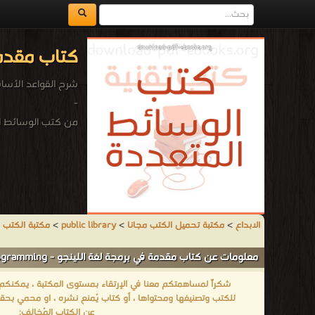
كتاب مقدمة في برمجة
شرح القواعد الأساسية في برمجة لغة اللينجو Lingo وه
-
من كتب الوسائط ال
الابداع
>
مكتبة تحميل الكتب مجانا
>
public library
>
مكتبة الكتب 
معلومات عن كتاب مقدمة في برمجة لغة اللينجو - Introduction in Lingo Programming:
شكراً لمساهمتكم معنا في الإرتقاء بمستوى المكتبة ، يمكنكم اا
للكتب وتصنيفها ومحتواها ، أو كتاب يُمنع نشره ، او محمي بحقو
عن الكتاب المُخالف: