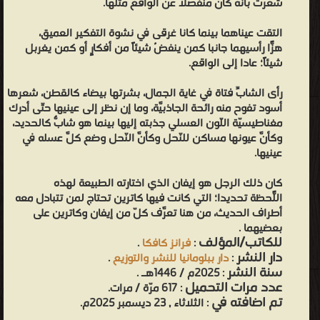
شعرتُ بأنّه كان منفصلاً عن الواقع مثلها.
من "المحاكمة" (1925)، "القلعة" (1926)، و"أمريكا" (1927).
من كتب الادب العالمى المترجم الادب العالمى - مكتبة الكتب
التقت عيناهما بينما كانا غرقى في نشوة التفكير العميق،
والموسوعات العامة.
هزّا رأسيهما جانباً كمن ينفضُ شيئاً من أفكارٍ أو كمن يغربل
شيئاً؛ عادا إلى الواقع.
رأى الشابّ فتاة في غايةِ الجمال، بشرتها بيضاء كالقطن، شعرها
أسود تفوح منه رائحة الجاذبيّة، وما إن نظرَ إلى عينيها حتّى أدرك
مغناطيسيّة اللّون العسلي جذبته إليها بينما هو شابٌّ كالحديد،
وكأنَّ عيونها مساكن للنّحل وكأنَّ النّحل وضع كلَّ عسله في
عينيها.
كان ذلك الرجل هو إيفان الذي اختارته الطبيعة لهذه
اللّحظة تحديداً؛ التي كانت فيها كاترين تحتاج لمن تتبادل معه
أطراف الحديث، من هنا تعرّفَ كلّ من إيفان وكاترين على
بعضيهما .
للكاتب/المؤلف
:
فرانز كافكا
.
دار النشر
:
دار ببلومانيا للنشر والتوزيع
.
سنة النشر
: 2025م / 1446هـ .
عدد مرات التحميل
: 617 مرّة / مرات.
تم اضافته في
: الثلاثاء , 23 ديسمبر 2025م.