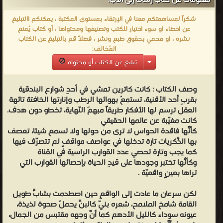
معلومات عن كتاب رسالة إلى الأب:
بشرتها بيضاء كالقطن، شعرها أسود تفوح منه رائحة
شكراً لمساهمتكم معنا في الإرتقاء بمستوى المكتبة ، يمكنكم االتبليغ
الجاذبيّة، وما إن نظرَ إلى عينيها حتّى أدرك مغناطيسيّة اللّون العسلي
عن اخطاء او سوء اختيار للكتب وتصنيفها ومحتواها ، أو كتاب يُمنع
جذبته إليها بينما هو شابٌّ كالحديد، وكأنَّ عيونها مساكن للنّحل وكأنَّ
نشره ، او محمي بحقوق طبع ونشر ، فضلاً قم بالتبليغ عن الكتاب
المُخالف:
النّحل وضع كلَّ عسله في عينيها. كان ذلك الرجل هو إيفان الذي اختارته
تبليغ عن الكتاب أو محتواه
الطبيعة لهذه اللّحظة تحديداً؛ التي كانت فيها كاترين تحتاج لمن تتبادل
معه أطراف الحديث، من هنا تعرّفَ كلّ من إيفان وكاترين على بعضيهما
وصف الكتاب :
كانت كاترين تمشي في أحدِ شوارع البندقية
.
بقربِ أحد الأقنية، تستمعُ بهوائها الرطب وإنارتها الخافتة تائهة
فرانز كافكا - فرانز كافكا، المولود في براغ، أعماله باللغة الألمانية،
العقل ترسم لها الأفكار طريقاً مبهمَ النّهاية، تخطو دون هدف.
وتتناول قصصه، مثل "المسخ" (1916)، ورواياته التي نُشرت بعد وفاته، بما
كانت مغيّبة عن عالمها الحقيقي
كأنّها فاقدة الحواس لا ترى من حولها ولا تسمع شيئاً، تعصف
في ذلك "المحاكمة" (1925)، قضايا أفراد يعانون من الاضطراب في عالم
بها الذّكريات تارة تدخلها في عواصفِ مواقفٍ لم تتصرّف فيها
كابوسي يفتقر إلى الإنسانية. ​تنتمي عائلة هذا الكاتب البارز، الذي يعد من
كما يجب وتارة تحصي عدد القوارب الراسية في القناة
أهم كتاب القصة في القرن العشرين، إلى الطبقة الوسطى اليهودية
وكأنّها تختبرُ وجودها على قيدِ الحياة بإحصائها القوارب التي
تراها بعينٍ واقعيّة .
وكانت تتحدث الألمانية. ويعتبر الكثيرون نتاجه الأدبي الفريد، الذي غلب
عليه عدم الاكتمال ونُشر معظمه بعد وفاته، من بين الأعمال الأكثر
لكن سرعان ما عادت إلى الواقعِ حين اصطدمت بشابٍّ طويل
تأثيراً في الأدب الأوروبي. ​تشمل قصصه الشهيرة "المسخ" (1912) و"في
القامة شامخ الملامح، شعره بنيّ كالبنِّ يحملُ صحوة لذيذة،
مستوطنة العقاب" (1914)، بينما تضم رواياته التي صدرت بعد وفاته كلاً
عيونه سوداء كالليل الأدهم كما أنَّ وجهه مقتبس من الجمال،