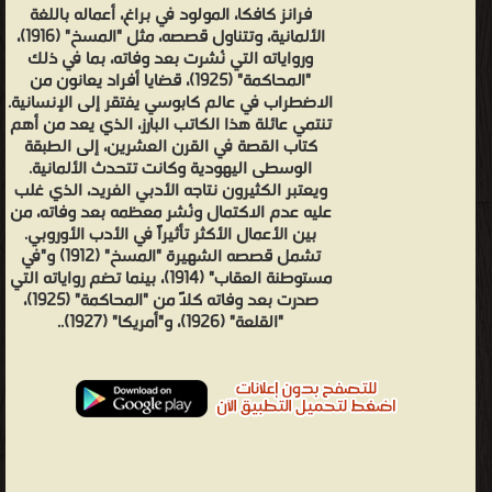
فرانز كافكا، المولود في براغ، أعماله باللغة
الألمانية، وتتناول قصصه، مثل "المسخ" (1916)،
ورواياته التي نُشرت بعد وفاته، بما في ذلك
"المحاكمة" (1925)، قضايا أفراد يعانون من
الاضطراب في عالم كابوسي يفتقر إلى الإنسانية. ​
تنتمي عائلة هذا الكاتب البارز، الذي يعد من أهم
كتاب القصة في القرن العشرين، إلى الطبقة
الوسطى اليهودية وكانت تتحدث الألمانية.
ويعتبر الكثيرون نتاجه الأدبي الفريد، الذي غلب
عليه عدم الاكتمال ونُشر معظمه بعد وفاته، من
بين الأعمال الأكثر تأثيراً في الأدب الأوروبي. ​
تشمل قصصه الشهيرة "المسخ" (1912) و"في
مستوطنة العقاب" (1914)، بينما تضم رواياته التي
صدرت بعد وفاته كلاً من "المحاكمة" (1925)،
"القلعة" (1926)، و"أمريكا" (1927)..