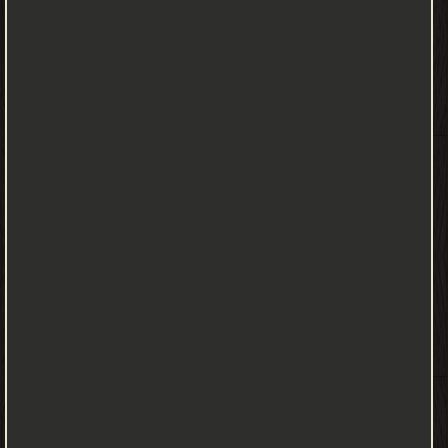
الشرق الأوسط عام ١٩٥٨ مع أول عدد لسمير يُقدم ميكي. ملحق هدية
8 صفحات مغامرات علاء الدين ضحك ولعب ولعب بطوط لما يكون
مبسوط قال المريض للطبيب مشكلتي أنني سريع النسيان كم مقصا ؟
الكلمات المتقاطعة الظل المطابق الجملة السرية الورود العجيبة الكمين
علاء الدين علاء الدين إناء الزهور من أجل ياسمين تسالي
-
من مجلات - مكتبة الكتب والموسوعات العامة.