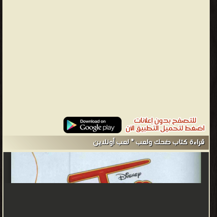
تظهر مصير الأشرار الدائم وهو السجن، وقصص المغامرات التي تعلم
الأطفال الشجاعة وتمنحهم الثقة والجرأة وتعدهم لملاقاة الأخطار في
الحياة، وقصص الخيال العلمي والتي كان الهدف منها أن تجنح بخيال
الطفل لما قد نتوصل إليه من خلال الاختراع والتكنولوجيا وتزيد معرفته
بالفضاء والكواكب. وتتضمن كلها عناصر التشويق والمفاجآت والبساطة
ودقة السرد وجمال العرض وقوة الجذب. وقد صدرت ميكي بشكل
شهري بداية من يناير 1959، ثم أصبحت مجلة أسبوعية بداية من عام
1962. • تتمحور القصص المصورة في المجلة عادةً حول ميكي ورفاقه
المعروفين: بندق، بطوط، ميني ماوس، بلوتو وشخصيات أخرى مثل
كوكبة، محروس، وأولاد أخت ميكي فرح ومرح. عادةً ما يكون الخصم
الأساسي لميكي هو دنجل عدوه اللدود. ولكن أغلب القصص تدور في
قراءة كتاب ضحك ولعب * لعب أونلاين
مدينة البط وتكون عن أفراد عائلة البط التي أتى منها بطوط، مثل العم
دهب، أولاد أخت بطوط كركور وفرفور وزرزور، ديدي بطوطة، عبقرينو،
الجدة بطة، محظوظ، فكري، برقوق بن عقدة، والعديد غيرهم. وعادةً ما
يكونوا عصابة القناع الأسود هم الخصم في مثل هذه القصص. • تعتبر
مجلة ميكي أحد أشهر منتجات ديزني في الشرق الأوسط وأقدمها، حيث
كانت أول منتج عربي وأول ظهور لشخصيات ديزني الكلاسيكية في