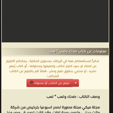
معلومات عن كتاب ضحك ولعب * لعب:
شكراً لمساهمتكم معنا في الإرتقاء بمستوى المكتبة ، يمكنكم االتبليغ
عن اخطاء او سوء اختيار للكتب وتصنيفها ومحتواها ، أو كتاب يُمنع
نشره ، او محمي بحقوق طبع ونشر ، فضلاً قم بالتبليغ عن الكتاب
المُخالف:
تبليغ عن الكتاب أو محتواه
وصف الكتاب :
ضحك ولعب * لعب
مجلة ميكي مجلة مصورة تصدر اسبوعيا بترخيص من شركة
والت ديزني, وتصدر بعدة لغات, وقد كانت تصدر في مصر منذ