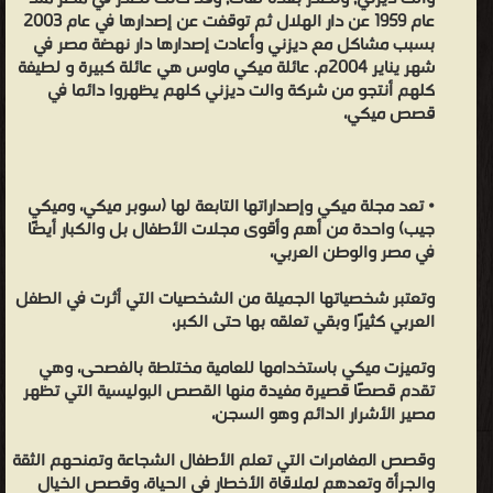
عام 1959 عن دار الهلال ثم توقفت عن إصدارها في عام 2003
بسبب مشاكل مع ديزني وأعادت إصدارها دار نهضة مصر في
شهر يناير 2004م. عائلة ميكي ماوس هي عائلة كبيرة و لطيفة
كلهم أنتجو من شركة والت ديزني كلهم يظهروا دائما في
قصص ميكي،
• تعد مجلة ميكي وإصداراتها التابعة لها (سوبر ميكي، وميكي
جيب) واحدة من أهم وأقوى مجلات الأطفال بل والكبار أيضًا
في مصر والوطن العربي،
وتعتبر شخصياتها الجميلة من الشخصيات التي أثرت في الطفل
العربي كثيرًا وبقي تعلقه بها حتى الكبر،
وتميزت ميكي باستخدامها للعامية مختلطة بالفصحى، وهي
تقدم قصصًا قصيرة مفيدة منها القصص البوليسية التي تظهر
مصير الأشرار الدائم وهو السجن،
وقصص المغامرات التي تعلم الأطفال الشجاعة وتمنحهم الثقة
والجرأة وتعدهم لملاقاة الأخطار في الحياة، وقصص الخيال