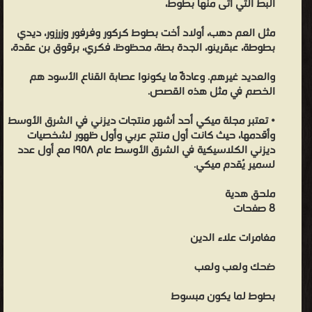
البط التي أتى منها بطوط،
مثل العم دهب، أولاد أخت بطوط كركور وفرفور وزرزور، ديدي
بطوطة، عبقرينو، الجدة بطة، محظوظ، فكري، برقوق بن عقدة،
والعديد غيرهم. وعادةً ما يكونوا عصابة القناع الأسود هم
الخصم في مثل هذه القصص.
• تعتبر مجلة ميكي أحد أشهر منتجات ديزني في الشرق الأوسط
وأقدمها، حيث كانت أول منتج عربي وأول ظهور لشخصيات
ديزني الكلاسيكية في الشرق الأوسط عام ١٩٥٨ مع أول عدد
لسمير يُقدم ميكي.
ملحق هدية
8 صفحات
مغامرات علاء الدين
ضحك ولعب ولعب
بطوط لما يكون مبسوط