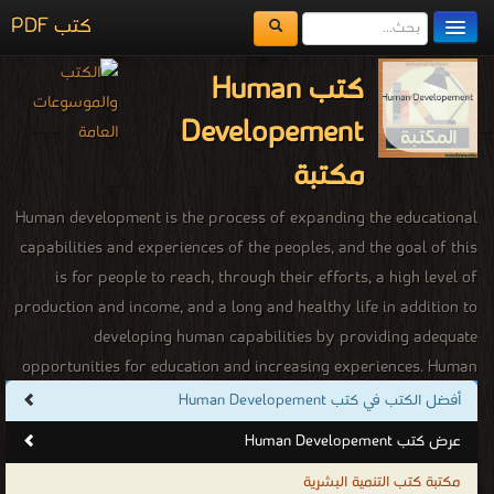
كتب PDF
مكتبة الكتب
كتب Human
المكتبات
Developement
يُقرأ حالياً
مكتبة
الفهرس
Human development is the process of expanding the educational
capabilities and experiences of the peoples, and the goal of this
اضف كتاب
is for people to reach, through their efforts, a high level of
production and income, and a long and healthy life in addition to
developing human capabilities by providing adequate
opportunities for education and increasing experiences. Human
development is defined as the process of enlarging people’s
أفضل الكتب في كتب Human Developement
freedoms and opportunities and improving their well-being.
عرض كتب Human Developement
Human development is about the real freedom ordinary people
مكتبة كتب التنمية البشرية
have to decide who to be, what to do, and how to live.