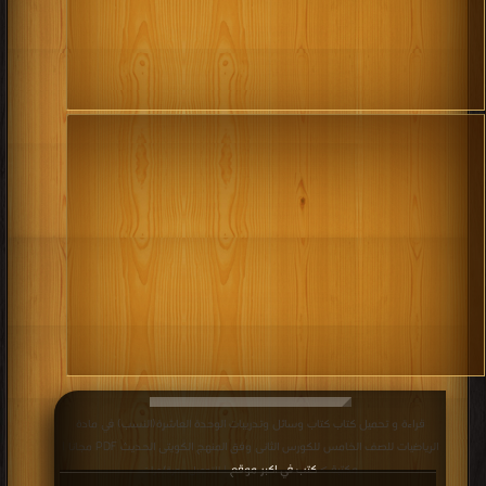
قراءة و تحميل كتاب كتاب وسائل وتدريبات الوحدة العاشرة(النسب) في مادة
الرياضيات للصف الخامس للكورس الثانى وفق المنهج الكويتى الحديث PDF مجانا |
مكتبة >
كتب في اكبر موقع
| التحميل : مرة/مرات