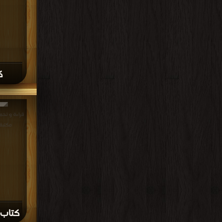
ك
مكتبة
كتاب ع