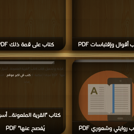
 أقوال وإقتباسات PDF
كتاب على قمة ذلك PDF
قراءة و تحميل كتاب كتاب "القرية الملعونة… أسرار ل
عنها" PDF مجانا | مكتبة >
كتب في اكبر موقع
| التح
مرات
كتاب "القرية الملعونة… أسرا
ب روايتي وشعوري PDF
يُفصح عنها" PDF