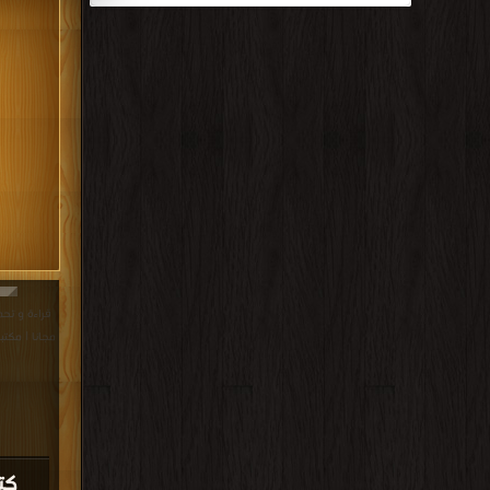
مجانا | مكتب
كت