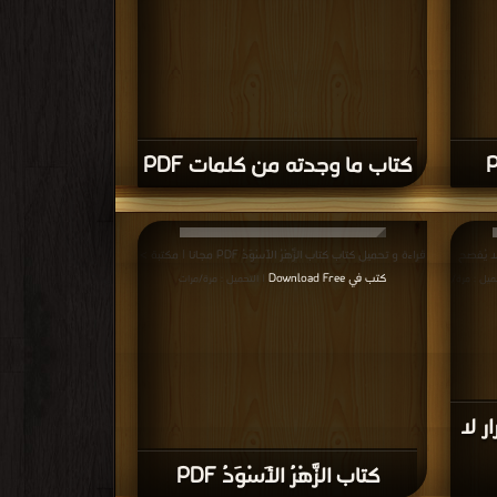
كتاب ما وجدته من كلمات PDF
ا يُفصح
قراءة و تحميل كتاب كتاب الزَّهْرُ الأَسْوَدُ PDF مجانا | مكتبة >
كتب في Download Free
ميل : مرة/
| التحميل : مرة/مرات
ر لا
كتاب الزَّهْرُ الأَسْوَدُ PDF