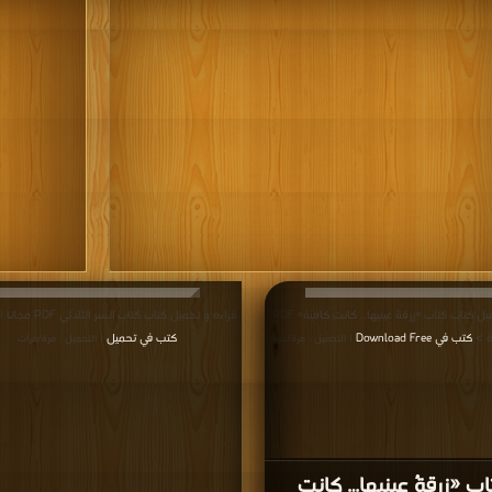
قراءة و تحميل كتاب كتاب «زرقةُ عينيها… كانت كافية» PDF
قراءة و تحميل كتاب كتاب السر الثلاثي PDF مجانا | مكتبة >
ة >
كتب في Download Free
كتب في تحميل
| التحميل : مرة/مرات
| التحميل : مرة/مرات
اب «زرقةُ عينيها… كانت