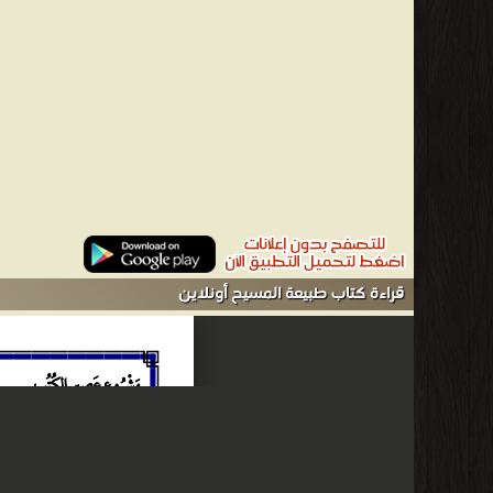
فيلسوف
ومصلح
اجتماعي
نادى
بالحسن
الخلقي
والمساواة،
وكان
الوعظ
عن
قراءة كتاب طبيعة المسيح أونلاين
ملكوت
الله
أحد
أبرز
مفاهيمه
أو