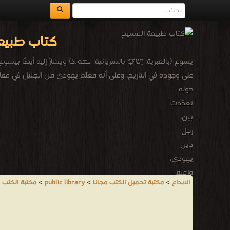
كتاب طبيع
يسوع (بالعبرية: יֵשׁוּעַ؛ بالسريانية: ܝܫܘܥ) ويشارُ إليه أيضًا بي
على وجوده في التاريخ، وعلى أنه معلّم يهودي من الجليل في مقاطعة 
حوله
تعدّدت
بين،
رجل
دين
يهودي،
وزعيم
الابداع
>
مكتبة تحميل الكتب مجانا
>
public library
>
مكتبة الكتب 
حركة
دينية،
وحكيم
أو