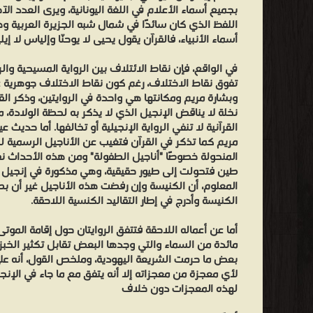
الحبل
بجميع أسماء الأعلام في اللغة اليونانية، ويرى العدد الآ
به
اللفظ الذي كان سائدًا في شمال شبه الجزيرة العربية 
أسماء الأنبياء، فالقرآن يقول يحيى لا يوحنّا وإلياس لا إيل
وبشارة
مريم
في الواقع، فإن نقاط الائتلاف بين الرواية المسيحية والر
ومكانتها
تفوق نقاط الاختلاف، رغم كون نقاط الاختلاف جوهرية ع
وبشارة مريم ومكانتها هي واحدة في الروايتين، وذكر ال
هي
نخلة لا يناقض الإنجيل الذي لا يذكر به لحظة الولادة، م
واحدة
القرآنية لا تنفي الرواية الإنجيلية أو تخالفها. أما حديث
في
مريم كما تذكر في القرآن فتغيب عن الأناجيل الرسمية ل
الروايتين،
المنحولة خصوصًا "أناجيل الطفولة" ومن هذه الأحداث
طين فتحولت إلى طيور حقيقية، وهي مذكورة في إنجيل ت
وذكر
المعلوم، أن الكنيسة وإن رفضت هذه الأناجيل غير أن بضعً
القرآن
الكنيسة وأدرج في إطار التقاليد الكنسية اللاحقة.
لكونها
أما عن أعماله اللاحقة فتتفق الروايتان حول إقامة الموتى
قد
مائدة من السماء والتي وجدها البعض تقابل تكثير الخبز 
ولدته
بعض ما حرمت الشريعة اليهودية، وملخص القول، أنه عل
تحت
لأي معجزة من معجزاته إلا أنه يتفق مع ما جاء في الإن
جذع
لهذه المعجزات دون خلاف
نخلة