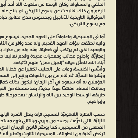
في
الخلقي والمساواة، وكان الوعظ عن ملكوت الله أحد أبرز 
المسيحية،
الرغم من ذلك، فالبحث عن يسوع التاريخي لم ينتج عنه 
واعتمادًا
الموثوقية التاريخية للأناجيل وبخصوص مدى تطابق حي
مع يسوع التاريخي.
على العهد الجديد، فيسوع هو المسيح الذي انتظره اليهود وفيه 
إعجازيّة، واجترح عجائب ومعجزات عديدة وقدم تعاليمًا صالحة لكل آن
أما في المسيحية، واعتمادًا على العهد الجديد، فيسوع ه
مُحرّر البشرية وبُشراها السارّة، ثم قام من بين الأموات ورُفِع إ
وفيه تحقّقت نبؤات العهد القديم، وله عدد وافر من الأ
والوحيد الذي لم يرتكب أي خطيئة، وقد ولد من عذراء ب
جديدًا، بعد سلسلة من العهود السابقة، ليغدو بذلك طريقه، الوسي
إعجازيّة، واجترح عجائب ومعجزات عديدة وقدم تعاليمًا صال
أبناء الله، لتمثّل حياته "إنجيل عمل" مُلهم لأتباعه،
وأسّس الكنيسة، ومات على الصليب تكفيرًا عن خطايا العال
وبُشراها السارّة، ثم قام من بين الأموات ورُفِع إلى السم
يوم عيد الميلاد. ويتم تكريم ذكرى صلبه في يوم الجمعة العظيمة و
المؤمنين به أنه سيعود في آخر الزمان؛ ليكون بذلك كمال
أي تقسيم تواريخ البشرية إلى قبل وبعد ميلاد يسوع التقريبي. أم
رسالات السماء، مفتتحًا عهدًا جديدًا، بعد سلسلة من الع
تتّفق مع المسيحية بكونه المسيح وبصحة الميلاد العذري، واجتراح عج
طريقه، الوسيط الوحيد بين الله والإنسان؛ بعد مرحلة طو
والدور الكفاري، والبعد الماورائي، ويذكر القرآن أن يسوع نفسه لم
وإبراهيم.
نظر متنوّعة أخرى حول المسيح، ظهرت على مر التاريخ، ومنها الب
حسب النظرة اللاهوتيّة للمسيح، فإنه يمثل القدرة الإلهي
شخصيّة مبجلة في مذهب الموحدين الدروز، والسينتولوجيا، والك
الأزليّة، التي تدرّعت بجسد من مريم، وبالتالي فهو مستحق 
دينية أخرى فهو النبي والمبارك ورسول الله وكلمة الله وروح الل
ترفض أقلية من الطوائف المسيحية الثالوث وتعتبر أنه 
هي سورة آل عمران وسورة مريم وسورة المائدة، بالإضافة إلى م