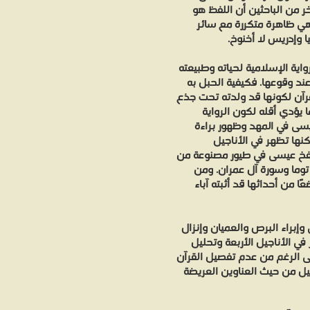
خر من الباحثين أن اللفظ هو
وهي ظاهرة متكررة مع سائر
يا وإدريس لا أخنوخ.
واية الإسلامية لحياته وطبيعته
ند وقوعها. فكيفية الحبل به
قرآن لكونها قد ولدته تحت جذع
ا يؤدي أقله لكون الرواية
 عيسى في المهد وظهور براءة
كنها تظهر في الأناجيل
 نفخ عيسى في طيور مصنوعة من
وما وسورة آل عمران. ومن
ا من أحداثها قد أثبته آباء
 وإبراء البرص والعميان وإنزال
في الأناجيل الأربعة وتحليل
ى الرغم من عدم تفصيل القرآن
جيل من حيث العناوين العريضة