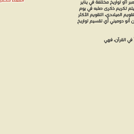
فل بذكرى ميلاد يسوع سنوياً في 25 ديسمبر (أو تواريخ مختلفة في يناير
ث عدد المرات التي ذكر بها أشخاص في القرآن بعد إبراهيم وموسى. من الصع
يتم تكريم ذكرى صلبه في يوم
حثين أنه تعريب لاسم إيسوس اليوناني (باليونانية: Ιησούς)، أو إيسَ نظرًا لكون لازمة "وس" تلحق بجميع أسماء ا
قويم الميلادي، التقويم الأكثر
أسماء الأنبياء، فالقرآن يقول يحيى لا
من أنو دوميني أي تقسيم تواريخ
 في القرآن، فهي