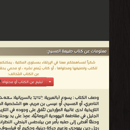
بخصوص
الموثوقية
التاريخية
للأناجيل
وبخصوص
مدى
معلومات عن كتاب طبيعة المسيح:
تطابق
حياة
شكراً لمساهمتكم معنا في الإرتقاء بمستوى المكتبة ، يمكنكم اا
يسوع
للكتب وتصنيفها ومحتواها ، أو كتاب يُمنع نشره ، او محمي بحقو
عن الكتاب المُخالف:
بحسب
تبليغ عن الكتاب أو محتواه
الكتاب
المقدس
وصف الكتاب :
يسوع (بالعبرية: יֵשׁוּעַ؛ بالسريانية: ܝܫܘܥ)
مع
الناصري، أو المسيح، أو عيسى بن مريم، هو الشخصية المر
يسوع
التاريخية لدى غالبية المؤرخين تتّفق على وجوده في التار
التاريخي.
الجليل في مقاطعة اليهودية الرومانيّة، عُمِدَ على يد يوحنا
وحنقًا أفضى إلى صلبه بأمر من بيلاطس البنطي. النظرات ا
أما
رجل دين يهودي، وزعيم حركة دينية، وحكيم أو فيلسوف