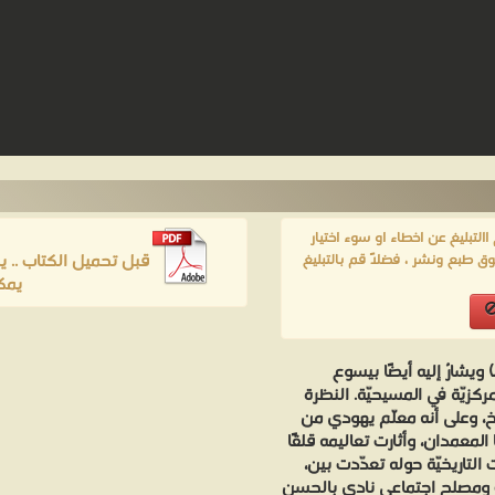
لتبليغ عن اخطاء او سوء اختيار
قبل تحميل الكتاب .. 
ق طبع ونشر ، فضلاً قم بالتبليغ
يمك
 ويشارُ إليه أيضًا بيسوع
كزيّة في المسيحيّة. النظرة
يخ، وعلى أنه معلّم يهودي من
 المعمدان، وأثارت تعاليمه قلقًا
لتاريخيّة حوله تعدّدت بين،
 ومصلح اجتماعي نادى بالحسن