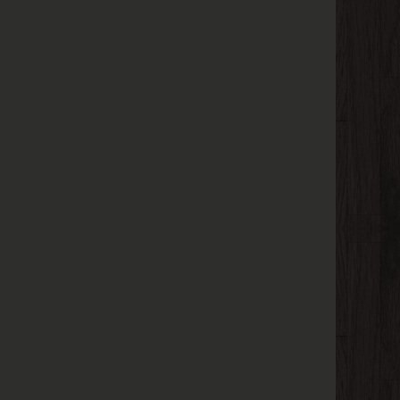
محور
عمله.
على
الرغم
من
ذلك،
فالبحث
عن
يسوع
التاريخي
لم
ينتج
عنه
إلا
القليل
من
الاتفاق