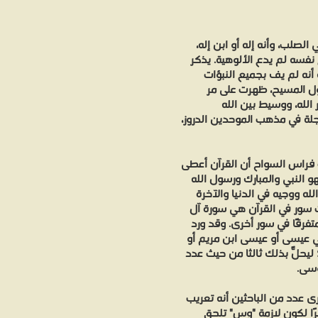
 الصلب، وأنه إله أو ابن إله،
ع نفسه لم يدع الألوهية. يذكر
 أنه لم يف بجميع النبؤات
حول المسيح، ظهرت على مر
 الله، ووسيط بين الله
لة في مذهب الموحدين الدروز،
فراس السواح أن القرآن أعطى
 النبي والمبارك ورسول الله
له ووجيه في الدنيا والآخرة
ث سور في القرآن هي سورة آل
تفرقًا في سور أخرى. وقد ورد
 عيسى أو عيسى ابن مريم أو
يحلّ بذلك ثالثًا من حيث عدد
وسى.
 عدد من الباحثين أنه تعريب
ونانية: Ιησούς)، أو إيسَ نظرًا لكون لازمة "وس" تلحق