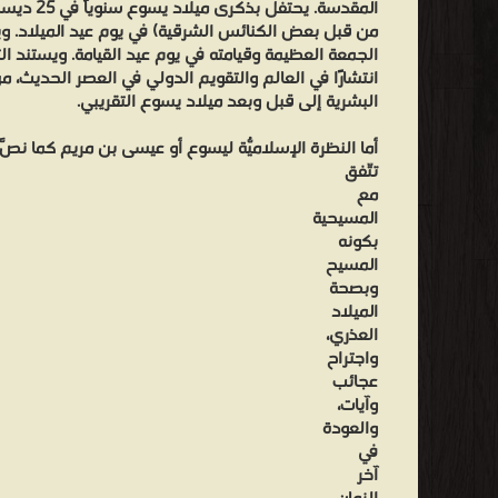
المقدسة. يحت
أو المسيح أو المسيح عيسى بن مريم؛ ليحلّ بذلك ثالثًا من حي
من قبل بعض الكنائس الشرقية) في يوم عيد الميلاد. و
البا
الجمعة العظيمة وقيامته في يوم عيد القيامة. ويستند الت
سائدًا في شمال شبه الجزيرة العربية وهي ظاهرة متكررة مع سائر 
انتشارًا في العالم والتقويم الدولي في العصر الحديث، 
البشرية إلى قبل وبعد ميلاد يسوع التقريبي.
يوحنّا
وإلياس
أما النظرة الإسلاميّة ليسوع أو عيسى بن مريم كما نُصَّ
لا
تتّفق
إيليا
مع
المسيحية
وإدريس
بكونه
لا
المسيح
أخنوخ.
وبصحة
الميلاد
في
العذري،
الواقع،
واجتراح
فإن
عجائب
نقاط
وآيات،
والعودة
الائتلاف
في
بين
آخر
الرواية