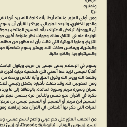
الزمان،
وتعتبره
المسيحية
نبيًا
والرواية
ومن أولي العزم، وتنعته أيضًا بأنه كلمة الله، بيد أنها تنفي
الإسلامية
والدور الكفاري، والبعد الماورائي، ويذكر القرآن أن يسو
لحياته
أن اليهوديّة، ترفض الاعتراف بأنه المسيح المنتظر، بحجة
الواردة عنه في التناخ، هناك وجهات نظر متنوّعة أخرى 
وطبيعته
التاريخ، ومنها البهائية التي قالت بأن له مظهر من مظاهر
تفوق
والبشرية، ويعكس صفات الله. ويعتبر يسوع شخصيّة مبج
نقاط
والسينتولوجيا، والكاو دائية.
الاختلاف،
يسوع في الإسلام يدعى عيسى بن مريم، ويقول الباحث 
رغم
ألقابًا لعيسى تزيد عما أعطي لأي شخصية دينية أخرى فهو
كون
وكلمة الله وروح الله وقول الحق وآية للناس ورحمة من ال
نقاط
ومن المقربين لله. وقد حفلت بأخباره بشكل رئيسي ثلا
عمران وسورة مريم وسورة المائدة، بالإضافة إلى ما ورد م
الاختلاف
ذكره في القرآن نحو خمس وثلاثين مرة بخمس صيغ هي
جوهرية
المسيح ابن مريم أو المسيح أو المسيح عيسى بن مريم؛ ل
عند
المرات التي ذكر بها أشخاص في القرآن بعد إبراهيم وم
وقوعها.
من الصعب العثور على جذر عربي واضح لاسم عيسى، ويرى
فكيفية
لاسم إيسوس اليوناني (بالي