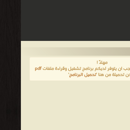
مهلاً !
يجب ان يتوفر لديكم برنامج تشغيل وقراءة ملفات
pdf
ن تحميلة من هنا '
تحميل البرنامج
'