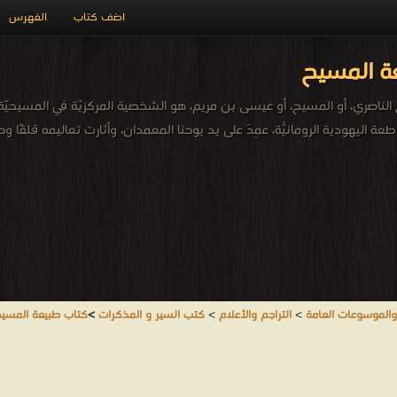
اضف كتاب
الفهرس
ة المسيح
سوع الناصري، أو المسيح، أو عيسى بن مريم، هو الشخصية المركزيّة في المسيحيّة.
اليهودية الرومانيّة، عُمِدَ على يد يوحنا المعمدان، وأثارت تعاليمه قلقًا وح
والموسوعات العامة
>
التراجم والأعلام
>
كتب السير و المذكرات
>
كتاب طبيعة المسي