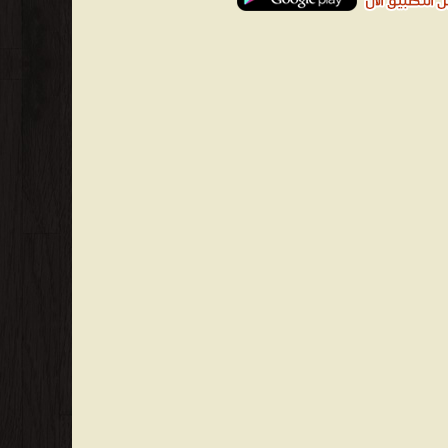
ب العثور على جذر عربي واضح لاسم عيسى، ويرى عدد من
لأعلام في اللغة اليونانية، ويرى العدد الآخر من الباحثين أن اللفظ هو اللفظ الذي كان