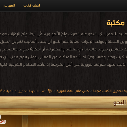
اضف كتاب
الفهرس
مكتبة
للتحميل في النحو علم الصرف عِلْمُ النَّحُو ويسمَّى أيضًا عِلْمُ الإِعْرَاب ه
ن الجملة وقواعد الإعراب. فغاية علم النحو أن يحدد أساليب تكوين الجم
ت خصائص نحوية كالابتداء والفاعلية والمفعولية أو أحكامًا نحوية كالتقديم و
د تركيب وضع وضعا نوعيًا لما أراده المتكلم من المعاني وعلى فهم معنى أي
 الأهم بينها، معرفته ضرورية على أهل الشريعة إذ مأخذ الأحكام الشرعية كلها
ة تحميل الكتب مجانا
>
كتب علم اللغة العربية
>
📚 كتب النحو للتحميل و القراءة 2026 Free PDF
لنحو