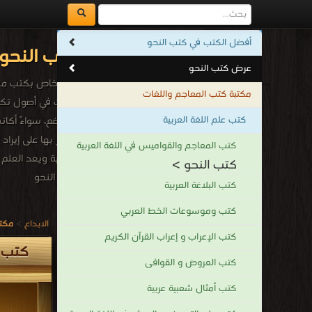
أفضل الكتب في كتب النحو
كتب النحو 
عرض كتب النحو
ركن خاص بكتب مجانيه 
مكتبة كتب المعاجم واللغات
يبحث في أصول تكوي
كتب علم اللغة العربية
الموضع، سواءً أكان
يقتدر بها على إيرا
كتب المعاجم والقواميس في اللغة العربية
العربية ويعد العلم
كتب النحو >
كتب النحو
كتب البلاغة العربية
.
كتب وموسوعات الخط العربي
الابداع
>
مكتب
كتب الإعراب و إعراب القرآن الكريم
كتب ا
كتب العروض و القوافى
كتب أمثال شعبية عربية