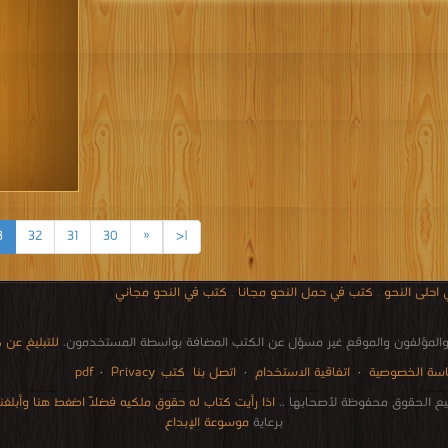
3
32
31
30
«
|<
احلى النحو
,
كتب في حمل النحو مجانا
,
كتب في النحو مجاني
المؤلفون والموقع غير مسؤل عن الكتب المضافة بواسطة المستخدمون.
للتبليغ عن
سة الخصوصية
·
اتفاقية الاستخدام
·
اتصل بنا
كتب pdf
Privacy
·
ع الحقوق محفوظة لأصحابها ..
اذا رأيت كتاب له حقوق ملكيه فضلاً اضغط هنا وأبلغنا 
برعاية
موسوعة الإبداع