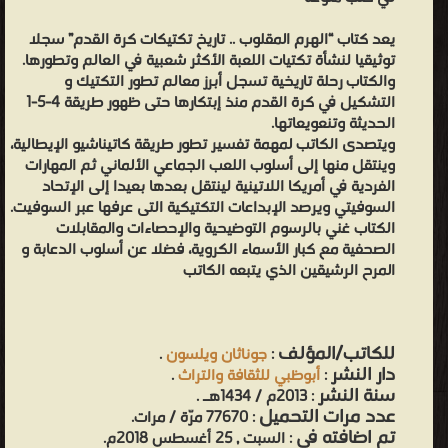
يعد كتاب “الهرم المقلوب .. تاريخ تكتيكات كرة القدم” سجلا
توثيقيا لنشأة تكتيات اللعبة الأكثر شعبية في العالم وتطورها.
والكتاب رحلة تاريخية تسجل أبرز معالم تطور التكتيك و
التشكيل في كرة القدم منذ إبتكارها حتى ظهور طريقة 4-5-1
الحديثة وتنعويعاتها.
ويتصدى الكاتب لمهمة تفسير تطور طريقة كاتيناشيو الإيطالية،
وينتقل منها إلى أسلوب اللعب الجماعي الألماني ثم المهارات
الفردية في أمريكا اللاتينية لينتقل بعدها بعيدا إلى الإتحاد
السوفيتي ويرصد الإبداعات التكتيكية التى عرفها عبر السوفيت.
الكتاب غني بالرسوم التوضيحية والإحصاءات والمقابلات
الصحفية مع كبار الأسماء الكروية، فضلا عن أسلوب الدعابة و
المرح الرشيقين الذي يتبعه الكاتب
للكاتب/المؤلف
:
جوناثان ويلسون
.
دار النشر
:
أبوظبي للثقافة والتراث
.
سنة النشر
: 2013م / 1434هـ .
عدد مرات التحميل
: 77670 مرّة / مرات.
تم اضافته في
: السبت , 25 أغسطس 2018م.