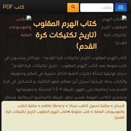
كتب PDF
مكتبة الكتب
كتاب الهرم المقلوب
المكتبات
(تاريخ تكتيكات كرة
يُقرأ حالياً
القدم)
الفهرس
كتاب الهرم المقلوب (تاريخ تكتيكات كرة القدم) – جوناثان ويلسون في
اضف كتاب
كتب منوعة يعد كتاب “الهرم المقلوب .. تاريخ تكتيكات كرة القدم”
سجلا توثيقيا لنشأة تكتيات اللعبة الأكثر شعبية في العالم وتطورها.
والكتاب رحلة تاريخية تسجل أبرز معالم تطور التكتيك و التشكيل في كرة
القدم منذ إبتكارها حتى ظهور طريقة 4-5-1 الحديثة وتنعويعاتها.
ويتصدى الكاتب لمهمة تفسير تطور طريقة كاتيناشيو الإيطالية، وينتقل
منها إلى أسلوب اللعب الجماعي الألماني ثم المهارات الفردية في أمريكا
الابداع
>
مكتبة تحميل الكتب مجانا
>
public library
>
مكتبة الكتب
والموسوعات العامة
>
كتب متنوعة
>
كتاب الهرم المقلوب (تاريخ تكتيكات كرة
اللاتينية لينتقل بعدها بعيدا إلى الإتحاد السوفيتي ويرصد الإبداعات
القدم)
التكتيكية التى عرفها عبر السوفيت. الكتاب غني بالرسوم التوضيحية
والإحصاءات والمقابلات الصحفية مع كبار الأسماء الكروية، فضلا عن