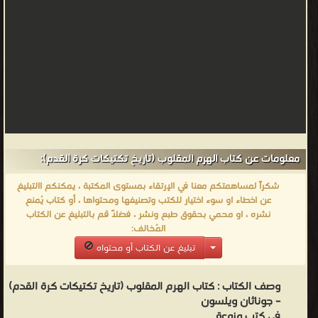
معلومات عن كتاب الهرم المقلوب (تاريخ تكتيكات كرة القدم):
شكراً لمساهمتكم معنا في الإرتقاء بمستوى المكتبة ، يمكنكم االتبليغ
عن اخطاء او سوء اختيار للكتب وتصنيفها ومحتواها ، أو كتاب يُمنع
نشره ، او محمي بحقوق طبع ونشر ، فضلاً قم بالتبليغ عن الكتاب
المُخالف:
تبليغ عن الكتاب أو محتواه
وصف الكتاب :
كتاب الهرم المقلوب (تاريخ تكتيكات كرة القدم)
– جوناثان ويلسون
في كتب منوعة