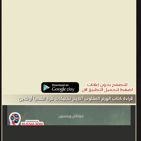
أسلوب الدعابة و المرح الرشيقين الذي يتبعه الكاتب
جوناثان ويلسون - Jonathan Wilson (born 9 July 1976) is a British
sports journalist and author who writes for a number of
publications, including The Guardian, The Independent and Sports
Illustrated. He is a columnist for World Soccer, bettingexpert[1]
and founder and editor of The Blizzard. He also appears on The
Guardian's football podcast, "Football Weekly".[2][3] ❰ له مجموعة
من الإنجازات والمؤلفات أبرزها ❞ الهرم المقلوب (تاريخ تكتيكات كرة
القدم) ❝ الناشرين : ❞ أبوظبي للثقافة والتراث ❝ ❱
من كتب متنوعة - مكتبة الكتب والموسوعات العامة.
قراءة كتاب الهرم المقلوب (تاريخ تكتيكات كرة القدم) أونلاين