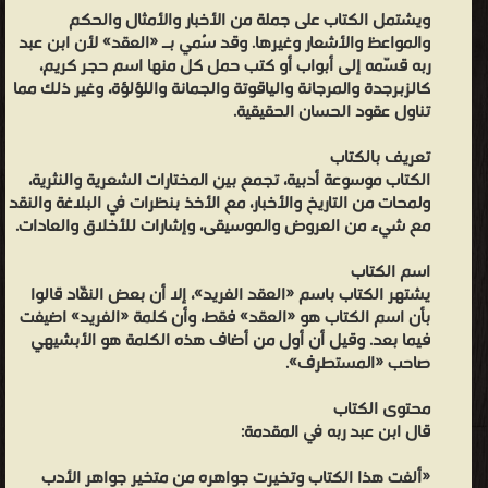
لي
ويشتمل الكتاب على جملة من الأخبار والأمثال والحكم
والمواعظ والأشعار وغيرها. وقد سُمي بـ «العقد» لأن ابن عبد
فيه
ربه قسّمه إلى أبواب أو كتب حمل كل منها اسم حجر كريم،
تأليف
كالزبرجدة والمرجانة والياقوتة والجمانة واللؤلؤة، وغير ذلك مما
الاختيار
تناول عقود الحسان الحقيقية.
وحسن
تعريف بالكتاب
الاختصار
الكتاب موسوعة أدبية، تجمع بين المختارات الشعرية والنثرية،
وفرش
ولمحات من التاريخ والأخبار، مع الأخذ بنظرات في البلاغة والنقد
لدور
مع شيء من العروض والموسيقى، وإشارات للأخلاق والعادات.
كل
اسم الكتاب
كتاب،
يشتهر الكتاب باسم «العقد الفريد»، إلا أن بعض النقّاد قالوا
وما
بأن اسم الكتاب هو «العقد» فقط، وأن كلمة «الفريد» اضيفت
سواه
فيما بعد. وقيل أن أول من أضاف هذه الكلمة هو الأبشيهي
صاحب «المستطرف».
فمأخوذ
من
محتوى الكتاب
أفواه
قال ابن عبد ربه في المقدمة:
العلماء
«ألفت هذا الكتاب وتخيرت جواهره من متخير جواهر الأدب
ومأثور