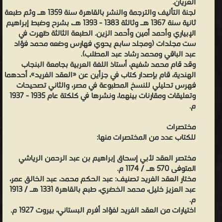
العريان.
المشرق،
لجنة التأليف والترجمة والنشر بالقاهرة سنة 1359 هـ وثم طبعة
ويحكى
ثانية سنة 1367 هـ وثالثة 1383 - 1393 هـ، بشرح وضبط إبراهيم
أنه
الإبياري وأحمد أمين وأحمد الزين. الطبعة الثالثة ظهرت في
ست مجلدات (ومجلد سابع يحوي فهارس وضعه محمد فؤاد
لما
عبد الباقي ومحمد رشاد عبد المطلب).
سمع
وقد قام محمد شفيع، أستاذ اللغة العربية بجامعة البنجاب
الصاحب
الهندية، قام بإصدار كتاب في جزأين عن «العقد الفريد»، أحدهما
بن
فهرس تحليلي للنسخ المطبوعة في مصر، والثاني تصحيحات
وتعليقات ومقارنات بينهما، ونشرها في كلكتة عام 1935 - 1937
عباد
م.
عن
«العقد»
مختصرات
للكتاب عدد من المختصرات منها:
سعى
في
مختصر العقد لأبي إسحاق إبراهيم بن عبد الرحمن الرياشي
طلبه
المتوفى 570 هـ / 1174 م.
حتى
مختار العقد الفريد تصنيف: عبد الحكم محمد، عبد الخالق عمر،
عبد العزيز خليل، محمد الخضري، طبع بالقاهرة 1331 هـ / 1913
إذا
م.
حصل
اختيارات من العقد الفريد لفؤاد أفرم البستاني، بيروت 1927 م.
عليه