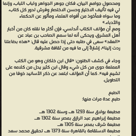
ومحصول جوامع البيان، فكان جوهر الجواهر ولباب اللباب، وإنما
عن
لي فيه تأليف الاختيار وحسن الاختصار وفرش لدور كل كتاب،
الحكماء
وما سواه فمأخوذ من أفواه العلماء ومأثور عن الحكماء
والأدباء.»
والأدباء.»
ومع أن مؤلف الكتاب أندلسي، فإن أكثر ما نقله كان من أخبار
ومع
أهل المشرق، ويحكى أنه لما سمع الصاحب بن عباد عن
أن
«العقد» سعى في طلبه حتى إذا حصل عليه قال: «هذه بضاعتنا
ردت إلينا»، إشارةً إلى ما فيه من ثقافة مشرقية.
مؤلف
الكتاب
وجاء في كشف الظنون: «قال ابن خلكان وهو من الكتب
أندلسي،
الممتعة حوى من كل شيء وقال ابن كثير يدل من كلامه على
فإن
تشيع فيه». كما أن المؤلف ابتعد عن ذكر الأسانيد خوفا من
التطويل.
أكثر
ما
الطبع
نقله
طبع عدة مرات منها:
كان
مطبعة بولاق سنة 1293 هـ، وسنة 1302 هـ.
من
مطبعة إبراهيم عبد الرازق بمصر سنة 1302 هـ.
أخبار
مطبعة شرف بمصر سنة 1305 هـ.
أهل
مطبعة الاستقامة بالقاهرة سنة 1373 هـ، تحقيق محمد سعد