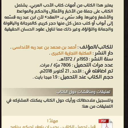
يعتبر هذا الكتاب من أمهات كتاب الأدب العربي.. يشتمل
قال:
الكتاب على جملة من الأخبار والأمثال والحكم والمواعظ
«هذه
والأشعار وغيرها. وقد سُمي بـ «العقد» لأن ابن عبد ربه قسّمه
بضاعتنا
إلى أبواب أو كتب حمل كل منها حجر كريم، كالمرجانة والياقوتة
ردت
والجمانة واللؤلؤة، وغير ذلك مما تناول عقود الحسان الحقيقية
إلينا»،
إشارةً
للكاتب/المؤلف
:
أحمد بن محمد بن عبد ربه الأندلسى
.
إلى ما فيه من ثقافة مشرقية. وجاء في كشف الظنون: «قال ابن خلكان
دار النشر
:
المكتبة التجارية الكبرى
.
سنة النشر
: 1953م / 1372هـ .
وهو من الكتب الممتعة حوى من كل شيء وقال ابن كثير يدل من
عدد مرات التحميل
: 7806 مرّة / مرات.
كلامه على تشيع فيه». كما أن المؤلف ابتعد عن ذكر الأسانيد خوفا من
تم اضافته في
: الأحد , 21 أكتوبر 2018م.
التطويل. الطبع طبع عدة مرات منها: مطبعة بولاق سنة 1293 هـ، وسنة
حجم الكتاب عند التحميل
: 1.9 ميجا بايت .
1302 هـ. مطبعة إبراهيم عبد الرازق بمصر سنة 1302 هـ. مطبعة شرف
بمصر سنة 1305 هـ. مطبعة الاستقامة بالقاهرة سنة 1373 هـ، تحقيق
تعليقات ومناقشات حول الكتاب:
محمد سعد العريان. لجنة التأليف والترجمة والنشر بالقاهرة سنة 1359 هـ
ولتسجيل ملاحظاتك ورأيك حول الكتاب يمكنك المشاركه في
وثم طبعة ثانية سنة 1367 هـ وثالثة 1383 - 1393 هـ، بشرح وضبط
التعليقات من هنا:
إبراهيم الإبياري وأحمد أمين وأحمد الزين. الطبعة الثالثة ظهرت في ست
مهلاً !
مجلدات (ومجلد سابع يحوي فهارس وضعه محمد فؤاد عبد الباقي
قبل تحميل الكتاب .. يجب ان يتوفر لديكم برنامج