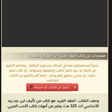
هذا
الكتاب
وتخيرت
جواهره
من
متخير
جواهر
الأدب
ومحصول
معلومات عن كتاب العقد الفريد (ت: العريان) مجلد 8:
جوامع
شكراً لمساهمتكم معنا في الإرتقاء بمستوى المكتبة ، يمكنكم االتبليغ
البيان،
عن اخطاء او سوء اختيار للكتب وتصنيفها ومحتواها ، أو كتاب يُمنع
فكان
نشره ، او محمي بحقوق طبع ونشر ، فضلاً قم بالتبليغ عن الكتاب
المُخالف:
جوهر
تبليغ عن الكتاب أو محتواه
الجواهر
ولباب
وصف الكتاب :
العقد الفريد هو كتاب من تأليف ابن عبد ربه
اللباب،
الأندلسي (ت. 328 هـ)، يعتبر من أمهات كتاب الأدب العربي.
وإنما