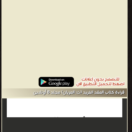
قالوا
بأن
اسم
الكتاب
هو
«العقد»
فقط،
وأن
كلمة
«الفريد»
اضيفت
فيما
قراءة كتاب العقد الفريد (ت: العريان) مجلد 8 أونلاين
بعد.
وقيل
أن
أول
من