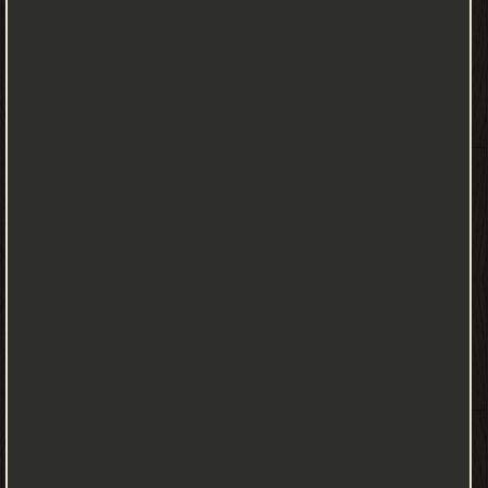
أضاف
هذه
الكلمة
هو
الأبشيهي
صاحب
«المستطرف».
محتوى
الكتاب
قال
ابن
عبد
ربه
في
المقدمة:
«ألفت