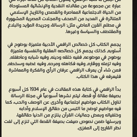
عبارة عن مجموعة من مقالاته النقدية والإنشائية المستوحاة
من الحياة الاجتماعية المعاصرة والقصص والتاريخ الإسلامي
المتناثرة في العديد من الصحف والمجلات المصرية المشهورة
في مطلع القرن الماضي مثل: الرسالة، وجريدة المؤيد والبلاغ
والمقتطف والسياسة وغيرها.
يجمع الكتاب كل خصائص الرافعي الأدبية متميزة بوضوح في
أسلوبه, كذلك يجمع كل خصائصه العقلية والنفسية متميزة
بوضوح في موضوعه, ففيه خلقه ودينه, وفيه شبابه وعاطفته,
وفيه تزمته ووقاره, وفيه فكاهته ومرحه, وفيه غضبه وسخطه,
فمن شاء أن يعرف الرافعي عرفان الرأي والفكرة والمعاشرة
فليعرفه في هذا الكتاب.
بدأ الرافعي في كتابة هذه المقالات في عام 1934 كل أسبوع
بصيغة مقالة أو قصة، ليتم نشرها أسبوعياً في مجلة الرسالة
تناول الكتاب مواضيع اجتماعية وأخرى عن الوصف والحب، كما
فيه مواضيع توضح ما التبس من حقائق الإسلام وآدابه
وخلفياته وبعض جماليات القرآن ينتزع من الدنيا حقائقها،
ويرسلها ضمن نصوص صيغت بصيغة القصة التي تنزع إلى لفت
نظر القارئ إلى المغزى.