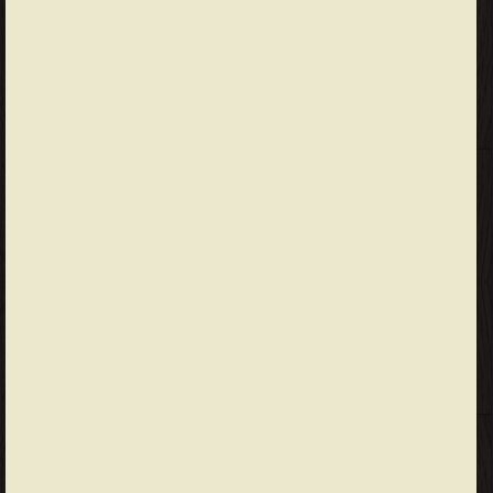
والبلاغة النبوية (ط. المقتطف والمقطم) ❝ الناشرين : ❞ جميع الحقوق
محفوظة للمؤلف ❝ ❞ مؤسسة هنداوي للتعليم والثقافة ❝ ❞ دار ابن
حزم للطباعة والنشر والتوزيع ❝ ❞ دار الكتاب العربي ❝ ❞ مكتبة
الإسكندرية ❝ ❞ المكتبة العصرية ❝ ❞ دار البشير للثقافة والعلوم ❝ ❞
مكتبة مصر ❝ ❞ مطبعة الهلال بالفجالة فى مصر ❝ ❞ مطبعة المقتطف
والمقطم ❝ ❞ الدار العمرية ❝ ❱
من كتب الأدب - مكتبة الكتب والموسوعات العامة.