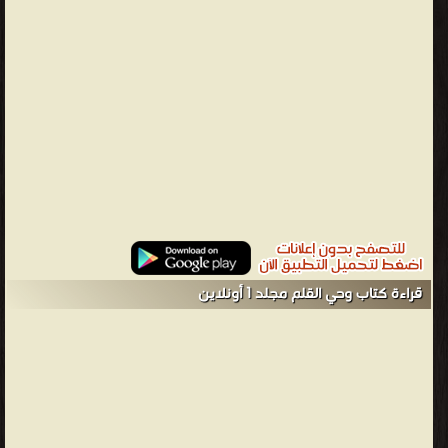
بصيغة مقالة أو قصة، ليتم نشرها أسبوعياً في مجلة الرسالة تناول الكتاب
مواضيع اجتماعية وأخرى عن الوصف والحب، كما فيه مواضيع توضح ما
التبس من حقائق الإسلام وآدابه وخلفياته وبعض جماليات القرآن ينتزع
من الدنيا حقائقها، ويرسلها ضمن نصوص صيغت بصيغة القصة التي تنزع
إلى لفت نظر القارئ إلى المغزى.
مصطفى صادق الرافعي - مصطفى صادق عبد الرزاق بن سعيد بن أحمد
بن عبد القادر الرافعي (1298 هـ- 1356 هـ الموافق 1 يناير 1880 - 10 مايو
1937 م) له مجموعة من المؤلفات أبرزها ❞ رسائل الأحزان في فلسفة
الجمال والحب ❝ ❞ حديث القمر ❝ ❞ تاريخ آداب العرب ❝ ❞ السحاب
الأحمر ❝ ❞ ديوان الرافعي ❝ ❞ السمو الروحي الأعظم والجمال الفني في
البلاغة النبوية ❝ ❞ إعجاز القرآن والبلاغة النبوية - مصطفى صادق الرافعي
قراءة كتاب وحي القلم مجلد 1 أونلاين
( دار الكتاب العربي ) ❝ ❞ وحي القلم مجلد 1 ❝ ❞ إعجاز القرآن والبلاغة
النبوية : مصطفى صادق الرافعي ( مطبعة المقتطف والمقطم ) ❝ ❰ له
مجموعة من الإنجازات والمؤلفات أبرزها ❞ رسائل الأحزان في فلسفة
الجمال والحب ❝ ❞ حديث القمر ❝ ❞ وحي القلم مجلد 1 ❝ ❞ أوراق الورد
رسائلها و رسائله ❝ ❞ السحاب الأحمر _ مصطفي صادق الرافعي ❝ ❞
تاريخ آداب العرب ❝ ❞ ديوان الرافعي ❝ ❞ المساكين ❝ ❞ إعجاز القرآن