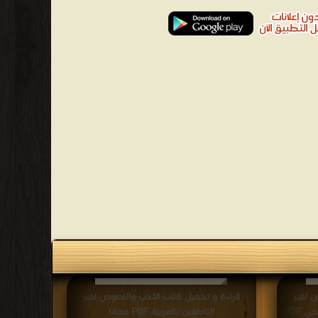
 لغير
قراءة و تحميل كتاب الأدب والنصوص لغير
الناطقين بالعربية ل حسن خميس المليجي PDF
الناطقين بالعربية PDF مجانا