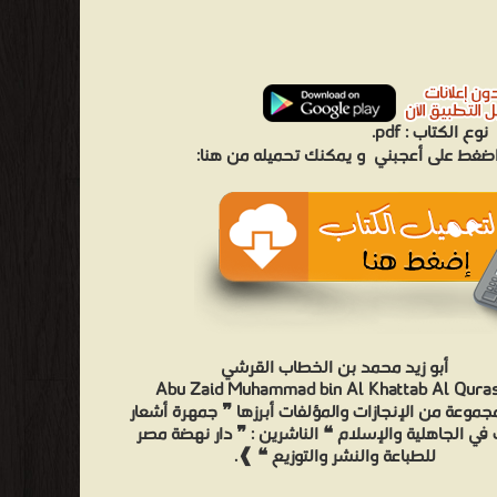
نوع الكتاب :
pdf.
 اضغط على أعجبني
و يمكنك تحميله من هنا:
أبو زيد محمد بن الخطاب القرشي
Abu Zaid Muhammad bin Al Khattab Al Quras
جموعة من الإنجازات والمؤلفات أبرزها ❞ جمهرة أشعار
 في الجاهلية والإسلام ❝ الناشرين : ❞ دار نهضة مصر
للطباعة والنشر والتوزيع ❝ ❱.