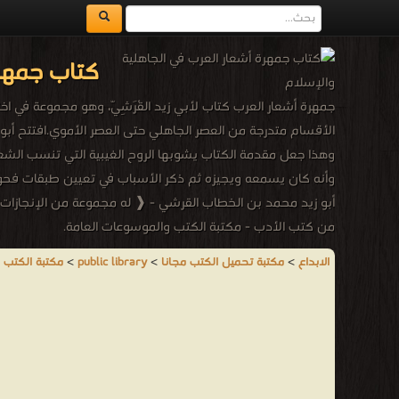
كتاب جمهرة
جمهرة أشعار العرب كتاب لأبي زيد القُرَشِيّ، وهو مجموعة ف
الأقسام متدرجة من العصر الجاهلي حتى العصر الأموي.افتتح أبو 
وهذا جعل مقدمة الكتاب يشوبها الروح الغيبية التي تنسب الشعر
وأنه كان يسمعه ويجيزه ثم ذكر الأسباب في تعيين طبقات فحول
أبو زيد محمد بن الخطاب القرشي - ❰ له مجموعة من الإنجازات وا
من كتب الأدب - مكتبة الكتب والموسوعات العامة.
الابداع
>
مكتبة تحميل الكتب مجانا
>
public library
>
مكتبة الكتب 