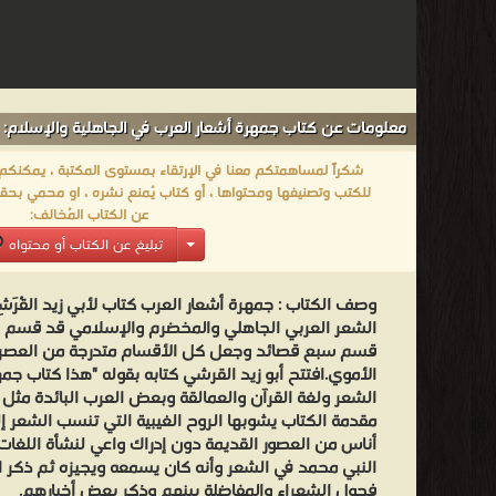
معلومات عن كتاب جمهرة أشعار العرب في الجاهلية والإسلام:
شكراً لمساهمتكم معنا في الإرتقاء بمستوى المكتبة ، يمكنكم اا
للكتب وتصنيفها ومحتواها ، أو كتاب يُمنع نشره ، او محمي بحقو
عن الكتاب المُخالف:
تبليغ عن الكتاب أو محتواه
وصف الكتاب :
جمهرة أشعار العرب كتاب لأبي زيد القُرَش
الشعر العربي الجاهلي والمخضرم والإسلامي قد قسم 
قسم سبع قصائد وجعل كل الأقسام متدرجة من العصر 
الأموي.افتتح أبو زيد القرشي كتابه بقوله "هذا كتاب جم
الشعر ولغة القرآن والعمالقة وبعض العرب البائدة مثل
مقدمة الكتاب يشوبها الروح الغيبية التي تنسب الشعر إ
أناس من العصور القديمة دون إدراك واعي لنشأة اللغات
النبي محمد في الشعر وأنه كان يسمعه ويجيزه ثم ذكر 
فحول الشعراء والمفاضلة بينهم وذكر بعض أخبارهم.