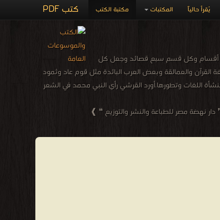
كتب PDF
يُقرأ حالياً
المكتبات
مكتبة الكتب
سبعة أقسام وكل قسم سبع قصائد وجعل كل
ة القرآن والعمالقة وبعض العرب البائدة مثل قوم عاد وثمود
نشأة اللغات وتطورها.أورد القرشي رأي النبي محمد في الشعر
 دار نهضة مصر للطباعة والنشر والتوزيع ❝ ❱