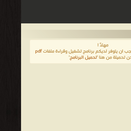
مهلاً !
يجب ان يتوفر لديكم برنامج تشغيل وقراءة ملفات
pdf
ن تحميلة من هنا '
تحميل البرنامج
'