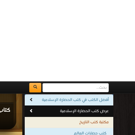
قراءة و تح
مكتبة
ك
الإس
وآمال
قراءة و تح
>
كتب في 