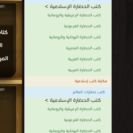
ك
الإس
وآما