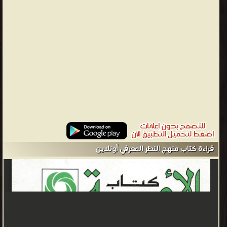
من اكتشاف (الآخر). وتبقى الخطورة أن نستمر في المراوحة في أمكنتنا،
نجتر تاريخنا الثقافي دون أن نتمثله، ونكتفي ونجمد على قوالب ووسائل
ومناهج النظر السابقة، دون الإفادة من تطور العلوم والمعارف لقراءة
النص الشرعي. إن دراسة حركات التغيير والإصلاح بنفس الوسائل
والأدوات السابقة، ومحاولة قولبة المفكرين والعلماء بالقوالب التاريخية
نفسها، وإسقاط الألقاب التي كانت لها دلالاتها في حينها سوف لا
يحقق جديدا ولا تجديدا، ويجعل (الآخر) أعلم بتاريخنا ومواريثنا الثقافية
منا. ولعل في تقديم هذه النماذج المضيئة في تاريخنا الثقافي والمعرفي،
التي انعتقت من مناخ الركود والتخلف، وحققت الريادة، ما يشكل بصيرة
أمل، ويدلل على أن التخلف ليس قدرا لا يمكن مغالبته.
الحسان شهيد - ❰ له مجموعة من الإنجازات والمؤلفات أبرزها ❞ منهج
قراءة كتاب منهج النظر المعرفي أونلاين
النظر المعرفي ❝ الناشرين : ❞ إدارة البحوث والدراسات الإسلامية قطر ❝
❱
من كتب المكتبات وطرق البحث - مكتبة الكتب والموسوعات العامة.