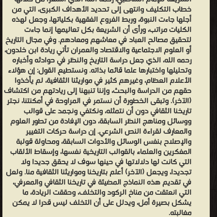
خطاب التكليف وانتهى إلى تحديد الأهداف الكبرى، التي من
أجلها جاءت النبوة، وربط الفروع الفقهية بكلياتها، وجعل لهذه
الكليات مراتب، ورأى أن الشريعة بكل تعاليمها إنما جاءت
لتحقيق مصالح العباد في معاشهم ومعادهم. وفي مجال التاريخ
أو العلوم الاجتماعية والاقتصاد والعمران تأتي ريادة ابن خلدون،
رحمه الله، الذي جعل دراسة التاريخ والنظر في حوادثه وأخباره
وتحليلها واختبارها علما قائما بذاته. ونستطيع القول: إن هؤلاء
الأعلام العظام، وغيرهم كثير في مواريثنا الثقافية، لم يأخذوا
حقهم من الدراسة والبحث، وإننا تنبهنا إلى ريادتهم من اكتشاف
(الآخر). وتبقى الخطورة أن نستمر في المراوحة في أمكنتنا، نجتر
تاريخنا الثقافي دون أن نتمثله، ونكتفي ونجمد على قوالب
ووسائل ومناهج النظر السابقة، دون الإفادة من تطور العلوم
والمعارف لقراءة النص الشرعي. إن دراسة حركات التغيير
والإصلاح بنفس الوسائل والأدوات السابقة، ومحاولة قولبة
المفكرين والعلماء بالقوالب التاريخية نفسها، وإسقاط الألقاب
التي كانت لها دلالاتها في حينها سوف لا يحقق جديدا ولا
تجديدا، ويجعل (الآخر) أعلم بتاريخنا ومواريثنا الثقافية منا. ولعل
في تقديم هذه النماذج المضيئة في تاريخنا الثقافي والمعرفي،
التي انعتقت من مناخ الركود والتخلف، وحققت الريادة، ما
يشكل بصيرة أمل، ويدلل على أن التخلف ليس قدرا لا يمكن
مغالبته.