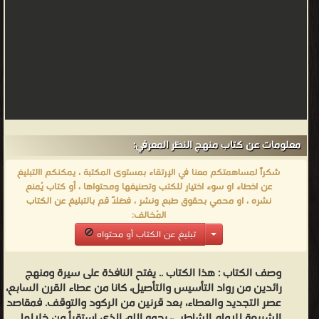
معلومات عن كتاب منهج النظر المعرفي:
شكراً لمساهمتكم معنا في الإرتقاء بمستوى المكتبة ، يمكنكم االتبليغ
عن اخطاء او سوء اختيار للكتب وتصنيفها ومحتواها ، أو كتاب يُمنع
نشره ، او محمي بحقوق طبع ونشر ، فضلاً قم بالتبليغ عن الكتاب
المُخالف:
تبليغ عن الكتاب أو محتواه
وصف الكتاب :
هذا الكتاب .. يفتح النافذة على سيرة ومنهج
رائدين من رواد التأسيس والتأصيل، كانا من عطاء القرن السابع،
عصر التجديد والعطاء، بعد قرنين من الركود والتوقف. فمقاصد
الشريعة للإمام الشاطبي، رحمه الله، الذي استقرأ من خلالها