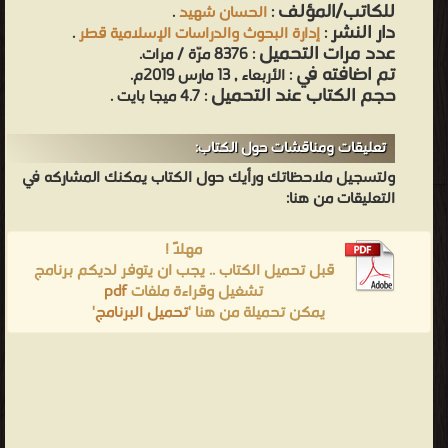
للكاتب/المؤلف
:
الحسان شهيد
.
دار النشر
:
إدارة البحوث والدراسات الإسلامية قطر
.
عدد مرات التحميل
: 8376 مرّة / مرات.
تم اضافته في
: الأربعاء , 13 مارس 2019م.
حجم الكتاب عند التحميل
: 4.7 ميجا بايت .
تعليقات ومناقشات حول الكتاب:
ولتسجيل ملاحظاتك ورأيك حول الكتاب يمكنك المشاركه في
التعليقات من هنا:
مهلاً !
قبل تحميل الكتاب .. يجب ان يتوفر لديكم برنامج
تشغيل وقراءة ملفات
pdf
يمكن تحميلة من هنا '
تحميل البرنامج
'