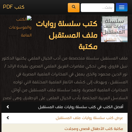
كتب PDF
مكتبة الكتب
كتب سلسلة روايات
المكتبات
ملف المستقبل
يُقرأ حالياً
مكتبة
الفهرس
ملف المستقبل سلسلة متخصصة من أدب الخيال العلمي يكتبها الدكتور
اضف كتاب
نبيل فاروق، وهي تحكي مغامرات الفريق العلمي المصري بقيادة الرائد /
نور الدين محمود والذى يعمل في المخابرات العلمية المصرية في
المستقبل ، ويهدف إلى كشف الألغاز العلمية المختلفة التي تواجه
المخابرات العلمية المصرية. وتعد سلسلة ملف المستقبل من أوائل
السلاسل العربية المختصة بأدب الخيال العلمي على الإطلاق، وهي تصدر
عن المؤسسة العربية الحديثة في جمهورية مصر العربية، منذ عام 1984
أفضل الكتب في كتب سلسلة روايات ملف المستقبل
حتى 2010، وصدر منها حتى الآن 160 عدداً، آخرها هو (نهاية العالم) وهو
عرض كتب سلسلة روايات ملف المستقبل
العدد الأخير، ويحمل رقم 160 ، صدر في معرض الكتاب الدولي يناير 2010.
مكتبة كتب الأطفال قصص ومجلات
كتب Download Free سلسلة روايات ملف المستقبل