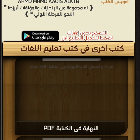
AHMD MHMD AAOIS ALKTB
❰ له مجموعة من الإنجازات والمؤلفات أبرزها ❞
النحو للمرحلة الأولي ❝ ❱.
كتب اخرى في كتب تعليم اللغات
قراءة و تحميل كتاب النهاية فى الكناية PDF مجانا
النهاية فى الكناية PDF