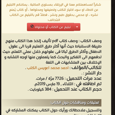
شكراً لمساهمتكم معنا في الإرتقاء بمستوى المكتبة ، يمكنكم االتبليغ
عن اخطاء او سوء اختيار للكتب وتصنيفها ومحتواها ، أو كتاب يُمنع
نشره ، او محمي بحقوق طبع ونشر ، فضلاً قم بالتبليغ عن الكتاب
المُخالف:
تبليغ عن الكتاب أو محتواه
وصف الكتاب :
وصف كتاب pdf تأليف إتخذ هذا الكتاب منهج
طريقة الاستنباط حيث أنها أكثر طرق التعليم قربا الى عقول
الاطفال وأكثر الطرق ثباتا فى عقولهم خلال عملي التعلم، حيث
تدفعهم الى التفكير والبحث كما يتعملون منها اوجه التشابه و
الإختلاف بين المتشابهات فى اللغة
للكاتب/المؤلف
:
احمد محمد اعويس الكتب
.
دار النشر
.
:
عدد مرات التحميل
: 7726 مرّة / مرات.
تم اضافته في
: الثلاثاء , 19 مارس 2019م.
حجم الكتاب عند التحميل
: 384 كيلوبايت .
تعليقات ومناقشات حول الكتاب:
ولتسجيل ملاحظاتك ورأيك حول الكتاب يمكنك المشاركه في