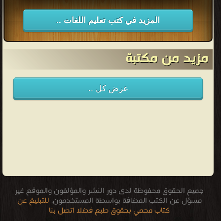
قراءة و تحميل كتاب المصطلح اللغوي عند ابن جني في الخصائص
مصدره ودلالته PDF مجانا
المزيد في كتب تعليم اللغات ..
مزيد من مكتبة
عرض كل ..
جميع الحقوق محفوظة لدى دور النشر والمؤلفون والموقع غير
مسؤل عن الكتب المضافة بواسطة المستخدمون.
للتبليغ عن
كتاب محمي بحقوق طبع فضلا اتصل بنا