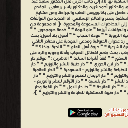
الدعوة السلفية بها [1]، إلى جانب آخرين مثل الدكتور سعيد عبد
، والدكتور أحمد فريد، والدكتور ياسر برهامى.. المقدم
حاصل على بكالوريوس الطب والجراحة، ومن مشايخ
لسلفية بمصر والعالم الإسلامي. له العديد من المؤلفات
 إلى المحاضرات المسموعة والمصورة. ❰ له مجموعة من
ت والمؤلفات أبرزها ❞ علو الهمة ❝ ❞ خدعة هرمجدون ❝ ❞
ية التربوية ❝ ❞ عودة الحجاب ❝ ❞ أصول بلا أصول: بحث
 رد عدوان الصوفية ومدعي المهدية على مصادر التلقي
ية الشرعية ❝ ❞ حرمة أهل العلم ❝ ❞ اللحية لماذا ؟ ❝ ❞
جاب : بحث جامع لفضائل الحجاب وأدلة وجوبه والرد على
السفور ❝ ❞ فقه أشراط الساعة ❝ الناشرين : ❞ موقع دار
❝ ❞ دار ابن الجوزي ❝ ❞ دار طيبة للنشر والتوزيع ❝ ❞ دار
لطباعة والنشر والتوزيع - السعودية ❝ ❞ الدار العالمية
التوزيع ❝ ❞ دار الإيمان للطبع والنشر والتوزيع ❝ ❞ دار
 للنشر ❝ ❞ دار بلنسية ❝ ❞ دار الأرقم للنشر والتوزيع -
 ❝ ❞ دار العقيدة ❝ ❞ ط. دار الامل ❝ ❞ دار القمة ودار
 ❝ ❞ دار طيبة الدمشقية للطباعة والنشر والتوزيع ❝ ❱.