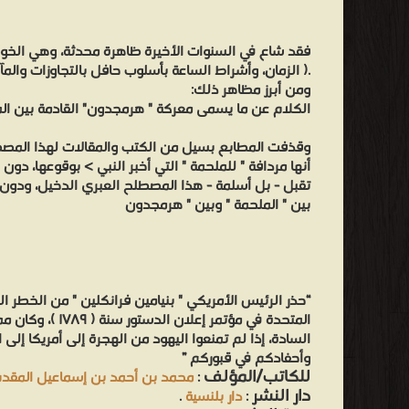
فقد شاع في السنوات الأخيرة ظاهرة محدثة، وهي الخو
.( الزمان، وأشراط الساعة بأسلوب حافل بالتجاوزات والمآخذ
ومن أبرز مظاهر ذلك:
الكلام عن ما يسمى معركة " هرمجدون" القادمة بين الم
وقذفت المطابع بسيل من الكتب والمقالات لهذا المصط
أنها مردافة " للملحمة " التي أخبر النبي > بوقوعها، دون 
تقبل - بل أسلمة - هذا المصطلح العبري الدخيل، ودون أن
بين " الملحمة " وبين " هرمجدون
“حذر الرئيس الأمريكي " بنيامين فرانكلين " من الخطر ال
المتحدة في مؤتمر إعلان الدستور سنة ( ١٧٨٩ )، وكان مما قال: " إنني أحذركم أيها
السادة، إذا لم تمنعوا اليهود من الهجرة إلى أمريكا إلى
وأحفادكم في قبوركم ”
للكاتب/المؤلف
:
محمد بن أحمد بن إسماعيل المقد
دار النشر
:
دار بلنسية
.