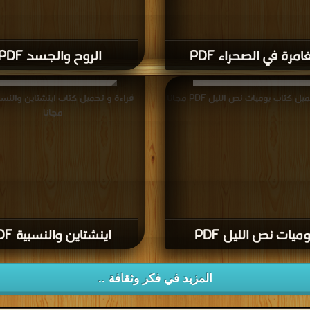
امرة في الصحراء PDF
الروح والجسد PDF
ل كتاب يوميات نص الليل PDF مجانا
مجانا
وميات نص الليل PDF
اينشتاين والنسبية PDF
المزيد في فكر وثقافة ..