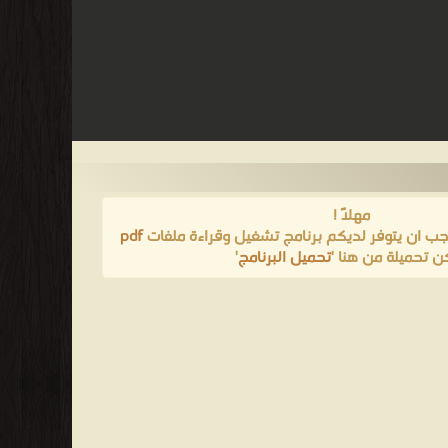
مهلاً !
يجب ان يتوفر لديكم برنامج تشغيل وقراءة ملفات
pdf
ن تحميلة من هنا '
تحميل البرنامج
'