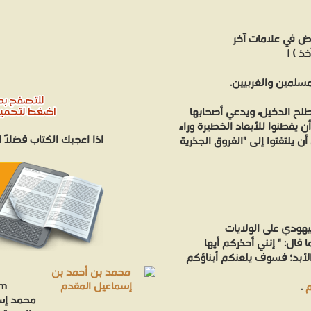
ض في علامات آخر
 ) ١
سلمين والغربيين.
لح الدخيل، ويدعي أصحابها
أن يفطنوا للأبعاد الخطيرة وراء
اذا اعجبك الكتاب فضلاً
 يلتفتوا إلى "الفروق الجذرية
يهودي على الولايات
 الأبد؛ فسوف يلعنكم أبناؤكم
em
م
.