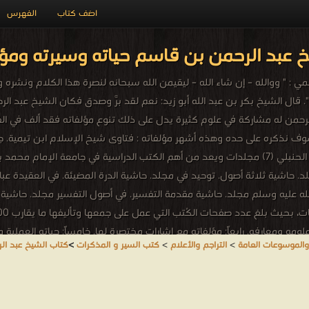
اضف كتاب
الفهرس
 عبد الرحمن بن قاسم حياته وسيرته ومؤل
72هـ) عن تراث ابن تيمية العلمي : " ووالله – إن شاء الله – ليقيمن الله سبحانه لنصرة هذا ال
 ". قال الشيخ بكر بن عبد الله أبو زيد: نعم لقد برَّ وصدق فكان الشيخ عبد 
لرحمن له مشاركة في علوم كثيرة يدل على ذلك تنوع مؤلفاته فقد ألف في ال
وترتيب وإضافة (16) مجلد. حاشية الروض المربع. تأليف في الفقه الحنبلي (7) مجلدات ويعد من أهم الك
ية كتاب التوحيد. مجلد. حاشية ثلاثة أصول. توحيد في مجلد. حاشية الدرة المضيئة. في ا
له عليه وسلم مجلد. حاشية مقدمة التفسير. في أصول التفسير مجلد. حاشية ا
لومه ومعارفه. رابعاً: مؤلفاته مع إشارات مختصرة لها. خامساً: حياته العملية وت
والموسوعات العامة
>
التراجم والأعلام
>
كتب السير و المذكرات
>
كتاب الشيخ عبد ال
ويات الدينية ، ولعل من أبرزها وأقدمها الزمن القادم . صاحب دار القاسم للن
لناشرين : ❞ موقع دار الإسلام ❝ ❞ دار الإسلام للنشر والتوزيع ❝ ❞ دار ال