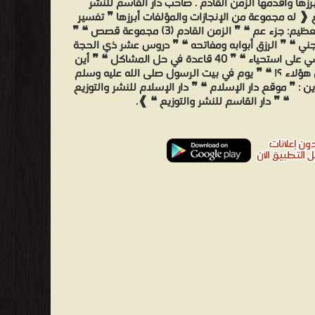
رزها وأقدمها الزمن القادم . صاحب دار القاسم للنشر
ع ❰ له مجموعة من الإنجازات والمؤلفات أبرزها ❞ تفسير
القرآن العظيم: جزء عم ❝ ❞ الزمن القادم (3) مجموعة قصص ❝ ❞
وجني ❝ ❞ الرزق أبوابه ومفاتحه ❝ ❞ دروس عشر ذي الحجة
❝ ❞ تمشي على استحياء ❝ ❞ 40 قاعدة في حل المشاكل ❝ ❞ أين
ؤلاء ؟! ❝ ❞ يوم في بيت الرسول صلى الله عليه وسلم
ين : ❞ موقع دار الإسلام ❝ ❞ دار الإسلام للنشر والتوزيع
❝ ❞ دار القاسم للنشر والتوزيع ❝ ❱.