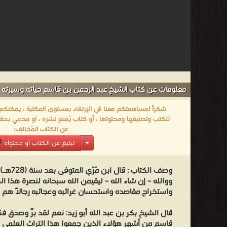
معلومات عن كتاب الشيخ عبد الرحمن بن قاسم حياته وسيرته و
شكراً لمساهمتكم معنا في الإرتقاء بمستوى المكتبة ، يمكنكم اا
للكتب وتصنيفها ومحتواها ، أو كتاب يُمنع نشره ، او محمي بحقو
عن الكتاب المُخالف:
تبليغ عن الكتاب أو محتواه
وصف الكتاب :
قال ابن 
ووالله – إن شاء الله – ليقيمن الله سبحانه لنصرة هذا ا
واستخراج مقاصده واستحسان غرائبه وعجائبه رجالاً هم إل
قال الشيخ بكر بن عبد الله أبو زيد: نعم لقد برَّ وصدق 
قاسم من أشهر هؤلاء الذين جمعوا هذا التراث العلمي