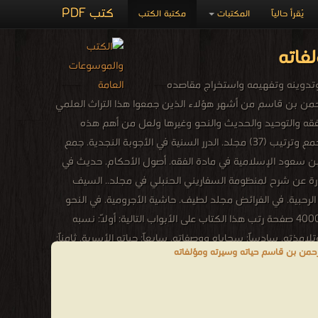
كتب PDF
يُقرأ حالياً
المكتبات
مكتبة الكتب
فاته
كلام ونشره وتدوينه وتفهيمه واستخراج مقاصده
الرحمن بن قاسم من أشهر هؤلاء الذين جمعوا هذا التراث العلمي
فقه والتوحيد والحديث والنحو وغيرها ولعل من أهم هذه
المؤلفات جمعه لمجموع فتاوى شيخ الإسلام ابن تيمية الذي سوف نذكره على حده وهذه أشهر مؤلفاته : فتاوى شيخ الإسلام ابن تيمية. جمع وترتيب (37) مجلد. الدرر السنية في الأجوبة النجدية. جمع
تب الدراسية في جامعة الإمام محمد بن سعود الإسلامية في مادة الفقه. أصول الأحكام. حديث في
لعقيدة عبارة عن شرح لمنظومة السفاريني الحنبلي في مجلد.. السيف
لرحبية. في الفرائض مجلد لطيف. حاشية الأجرومية. في النحو
مجلد لطيف. تحريم حلق اللحى. رسالة صغيرة. وغيرها من المؤلفات، بحيث بلغ عدد صفحات الكُتب التي عمل على جمعها وتأليفها ما يقارب 40000 صفحة رتب هذا الكتاب على الأبواب التالية: أولاً: نسبه
لامذته. سادساً: سجاياه ووصفاته. سابعاً: حياته الأسرية. ثامناً:
رحمن بن قاسم حياته وسيرته ومؤلفاته
شر والتوزيع ❰ له مجموعة من الإنجازات والمؤلفات أبرزها ❞
تفسير القرآن العظيم: جزء عم ❝ ❞ الزمن القادم (3) مجموعة قصص ❝ ❞ يا أبي زوجني ❝ ❞ الرزق أبوابه ومفاتحه ❝ ❞ دروس عشر ذي الحجة ❝ ❞ تمشي على استحياء ❝ ❞ 40 قاعدة في حل المشاكل ❝ ❞ أين
قاسم للنشر والتوزيع ❝ ❱