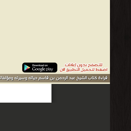
من كتب السير و المذكرات التراجم والأعلام - مكتبة الكتب والم
قراءة كتاب الشيخ عبد الرحمن بن قاسم حياته وسيرته ومؤلفاته