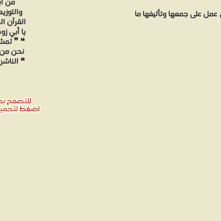
من أب
والتوزي
عمل على جمعها وتأليفها ما
يا أبي ز
نحن من ه
❝ الناشر