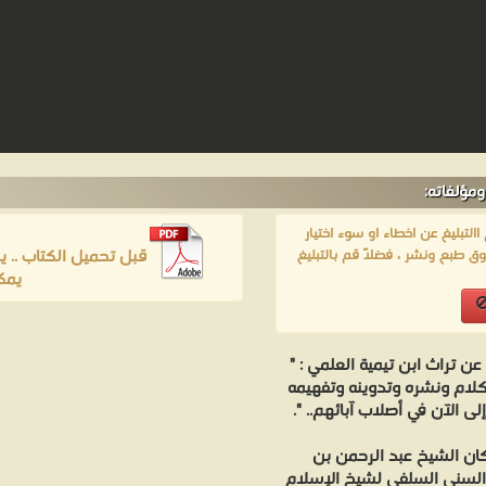
مؤلفاته:
لتبليغ عن اخطاء او سوء اختيار
قبل تحميل الكتاب .. 
ق طبع ونشر ، فضلاً قم بالتبليغ
يمك
مُرّي المتوفى بعد سنة (728هـ) عن تراث ابن تيمية العلمي : "
لكلام ونشره وتدوينه وتفهيمه
ى الآن في أصلاب آبائهم.. ".
فكان الشيخ عبد الرحمن بن
 السني السلفي لشيخ الإسلام