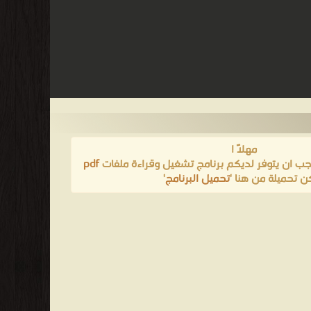
مهلاً !
يجب ان يتوفر لديكم برنامج تشغيل وقراءة ملفات
pdf
ن تحميلة من هنا '
تحميل البرنامج
'