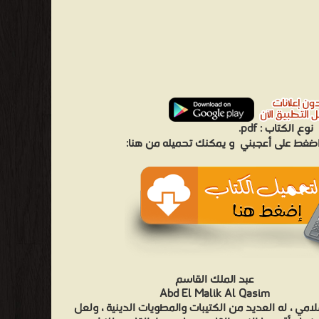
نوع الكتاب :
pdf.
 اضغط على أعجبني
و يمكنك تحميله من هنا:
عبد الملك القاسم
Abd El Malik Al Qasim
لامي ، له العديد من الكتيبات والمطويات الدينية ، ولعل