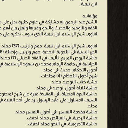
ابن تيمية .
مؤلفاتـه
الشيخ عبد الرحمن له مشاركة في علوم كثيرة يدل على ذ
الفقه والتوحيد والحديث والنحو وغيرها ولعل من أهم 
فتاوى شيخ الإسلام ابن تيمية الذي سوف نذكره على حد
فتاوى شيخ الإسلام ابن تيمية. جمع وترتيب (37) مجلد.
الدرر السنية في الأجوبة النجدية. جمع وترتيب وإضافة (16) مجلد.
حاشية الروض المرب
الدراسية في جامعة الإمام محمد بن سعود الإسلامية في 
أصول الأحكام. حديث في مجلد.
شرح أصول الأحكام (4) مجلدات.
حشية كتاب التوحيد. مجلد.
حاشية ثلاثة أصول. توحيد في مجلد.
حاشية الدرة المضيئة. في العقيدة عبارة عن شرح لمنظومة
السيف المسلول على عابد الرسول. رد على أحد الغلاة ف
مجلد.
حاشية مقدمة التفسير. في أصول التفسير مجلد.
حاشية الرحبية. في الفرائض مجلد لطيف.
حاشية الأجرومية. في النحو مجلد لطيف.