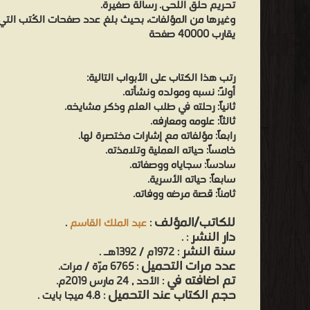
تحريم حلق اللحى. رسالة صغيرة.
وغيرها من المؤلفات، بحيث بلغ عدد صفحات الكُتب التي 
يقارب 40000 صفحة
رتب هذا الكتاب على الأبواب التالية:
أولاً: نسبه ومولده ونشأته.
ثانياً: رحلته في طلب العلم وذكر مشايخه.
ثالثاً: علومه ومعارفه.
رابعاً: مؤلفاته مع إشارات مختصرة لها.
خامساً: حياته العملية وتلامذته.
سادساً: سجاياه ووصفاته.
سابعاً: حياته الأسرية.
ثامناً: قصة مرضه ووفاته.
للكاتب/المؤلف
:
عبد الملك القاسم
.
دار النشر
.
:
سنة النشر
: 1972م / 1392هـ .
عدد مرات التحميل
: 6765 مرّة / مرات.
تم اضافته في
: الأحد , 24 مارس 2019م.
حجم الكتاب عند التحميل
: 4.8 ميجا بايت .