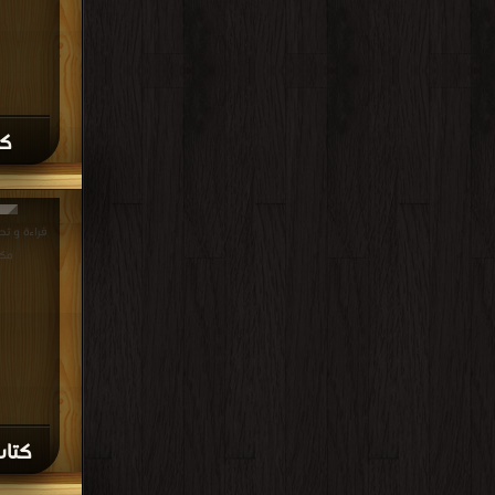
كت
مكت
كتاب