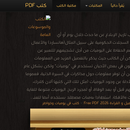
كتب PDF
يُقرأ حالياً
المكتبات
مكتبة الكتب
اريخ الإبلاغ عن ما حدث خلال يوم أو أي
 السجلات الحكومية على سبيل المثال(هانسارد) والأعمال
دهم الحفاظ على اليوميات من أجل تشجيعهم للتعبير عن
ن أن الكاتب حيث يذكر بالتفصيل المزيد من المعلومات
 يكون في بعض الأحيان تستخدم في "يوميات" ولكن بشكل عام
ن أن توفر معلومات حول مذاكرات في السيرة الذتية، فعموما
ة عن وجود اليوميات (مثل تلك التي كتبها آلان كلارك،
ل أو بعد الوفاة، أو لمجرد الربح. اليوميات متنوعة للغاية
ت والأفكار. استطرادا يوميات مصطلح يستخدم أيضا لتعني
ة 2026 Free PDF
>
كتب في يوميات وخواطر