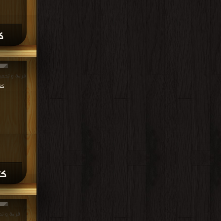
ك
قراءة و تحميل كتاب
كت
كت