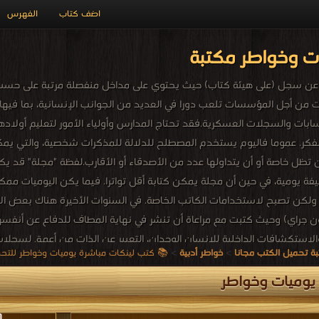
اضف كتاب
الفهرس
ت وخواطر مكتبة
 عن سجل (على هيئة كتاب) حيث يحتوي على مداخل منفصلة مرتبة على حسب ت
ات من أجل المؤسسات تلعب دورا في العديد من الجوانب الإنسانية، بما فيها
حسابات والسجلات العسكرية.فقد تحتاج المدارس وأولياء الأمور لتعليم أولا
لفكر. عموما فاليوم يستخدم المصطلح للدلالة للمذكرات شخصية، والتي يمك
تظل خاصة أو أن يتداولها عدد من الأصدقاء أو الأقارب.لفظة "مجلة" قد
ة يومية، في حين أن مجلة يمكن كتابة أقل تواترا. فيما يكن اليوميات ممك
لكن تصبح لاستخدامات الكاتب الخاصة. في السنوات الأخيرة هناك بعض الأدل
جراي) وحيث كتبت مع مراعاة أن تنشر في نهاية المطاف للدفاع عن أنفسهم قب
لاستكشافات الداخلية للإنسان الوجدان، التعبير عن الذات من أعمق لسجلا
ة تحميل الكتب مجانا
>
خواطر أدبية
>
📚 كتب لينكات مباشرة يوميات وخواطر للتحميل و القراء
 من حيث الأشكال الإلكترونية بما في مجلة (مثل بلوق).
يوميات وخواطر