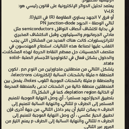
الرئيسية للكميوتر.
يعتمد تحليل الدوائر الإلكترونية على قانون رئيسي هو:
V=I.R
أو فرق V الجهد يساوي المقاومة (R) في التيار(I).
ثنائي الوصلة - الديود PN junction-diode
في بداية اكتشاف أنصاف النواقل semiconductors مثل
مادتي الجرمانيوم والسيليكون، وقبل الاكتشاف المخبري
للترانزيستورات، كانت هناك العديد من المشاكل التي يجب
التغلب عليها لصناعة هذه الثنائيات. استطاع المهندسون في
منتصف الخمسينات حل معظم النقاط الحرجة لهذه المشكلات،
والدخول بشكل فعال في تكنولوجيا الأجسام الصلبة solid-
state.
يتشكل الثنائي من منطقتين متجاورتين من النوع p,n . تكون
المنطقة n مليئة بالشحنات السالبة (إلكترونات electrons)،
والمنطقة p مليئة بالشحنات الموجبة (ثقوب holes)، يفصل بين
المنطقتين منطقة خالية من الشحنات تدعى بالمنطقة المحرمة
أو الخالية deplation region، كما في الشكل(1).
بتطبيق انحياز(جهد مستمر) ، أي وصل النهاية الموجبة للمنبع
المستمر إلى الطرف p للثنائي، والنهاية السالبة للمنبع إلى
الطرف n يمكن للتيار أن يمر داخل الثنائي. من جهة أخرى فإن
تطبيق انحياز عكسي ، أي وصل النهاية الموجبة للمنبع إلى
الطرف n للثنائي والنهاية السالبة إلى الطرف p يمنع التيار من
المرور عبر الثنائي.