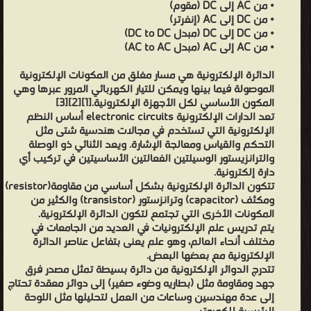
• من AC إلى DC (مقوم)
• من DC إلى AC (إنفرتر)
• من DC إلى DC (مبدل DC to DC)
• من AC إلى AC (مبدل AC to AC)
الدائرة الإلكترونية هي مسار مغلق من المكونات الإلكترونية
الموصولة فيما بينها ويمكن للتيار الكهربائي المرور عبرها وهي
المكون الأساسي لكل الأجهزة الإلكترونية.[1][2][3]
تعد الدارات الإلكترونية electronic circuits أساس النظم
الإلكترونية التي تستخدم في مجالات هندسية شتى مثل
التحكم والقياس ومعالجة الإشارة. ويعد الثنائي ذو الوصلة
والترانزيستور الوسيلتين الفعالتين الأساسيتين في تركيب أي
دارة إلكترونية.
تتكون الدائرة الإلكترونية بشكل أساسي من مقاومة(resistor)
ومكثف (capacitor) وترانزستور (transistor) والكثير من
المكونات الأخرى التي تجتمع لتكون الدائرة الإلكترونية.
يتم تدريس علم الإلكترونيات في العديد من الجامعات في
مختلف أنحاء العالم، وهو علم يعنى بتفاعل عناصر الدائرة
الإلكترونية مع بعضها البعض.
تتدرج الدوائر الإلكترونية من دائرة بسيطة تمثل مصدر فرق
جهد ومقاومة مثل (بطاريه وضوء صغير) إلى دوائر معقدة تحتاج
إلى عدة مهندسين وساعات من العمل لتحليلها مثل اللوحة