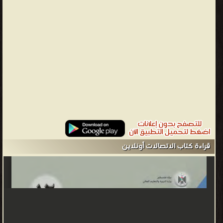
الكهربائية في الإلكترونيات الصناعية من عشرات الواطات إلى عدة مئات
من الواط. أما في الصناعية فتعتبر أجهزة تغيير السرعة أو (الإنفرتر الصناعي)
من الأجهزة التي تعتمد الإلكترونيات الصناعية للتحكمبالمحركات
التحريضية. مجال الاستطاعة في هذه الأجهزة يبدأ من مئات قليلة من
الواط إلى عشرات من الميغاواط. يمكن تصنيف أجهزة تحويل الطاقة
بالإلكترونيات الصناعية اعتمادا على نوع الطاقة الداخلة والخارجة لهذا
الجهاز. • من AC إلى DC (مقوم) • من DC إلى AC (إنفرتر) • من DC إلى
DC (مبدل DC to DC) • من AC إلى AC (مبدل AC to AC) الدائرة
الإلكترونية هي مسار مغلق من المكونات الإلكترونية الموصولة فيما
بينها ويمكن للتيار الكهربائي المرور عبرها وهي المكون الأساسي لكل
الأجهزة الإلكترونية.[1][2][3] تعد الدارات الإلكترونية electronic circuits
قراءة كتاب الاتصالات أونلاين
أساس النظم الإلكترونية التي تستخدم في مجالات هندسية شتى مثل
التحكم والقياس ومعالجة الإشارة. ويعد الثنائي ذو الوصلة والترانزيستور
الوسيلتين الفعالتين الأساسيتين في تركيب أي دارة إلكترونية. تتكون
الدائرة الإلكترونية بشكل أساسي من مقاومة(resistor) ومكثف
(capacitor) وترانزستور (transistor) والكثير من المكونات الأخرى التي