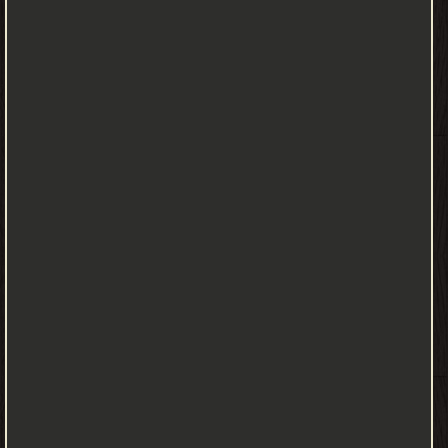
تجتمع لتكون الدائرة الإلكترونية. يتم تدريس علم الإلكترونيات في
العديد من الجامعات في مختلف أنحاء العالم، وهو علم يعنى بتفاعل
عناصر الدائرة الإلكترونية مع بعضها البعض. تتدرج الدوائر الإلكترونية من
دائرة بسيطة تمثل مصدر فرق جهد ومقاومة مثل (بطاريه وضوء صغير)
إلى دوائر معقدة تحتاج إلى عدة مهندسين وساعات من العمل لتحليلها
مثل اللوحة الرئيسية للكميوتر. يعتمد تحليل الدوائر الإلكترونية على
قانون رئيسي هو: V=I.R أو فرق V الجهد يساوي المقاومة (R) في
التيار(I). ثنائي الوصلة - الديود PN junction-diode في بداية اكتشاف
أنصاف النواقل semiconductors مثل مادتي الجرمانيوم والسيليكون،
وقبل الاكتشاف المخبري للترانزيستورات، كانت هناك العديد من
المشاكل التي يجب التغلب عليها لصناعة هذه الثنائيات. استطاع
المهندسون في منتصف الخمسينات حل معظم النقاط الحرجة لهذه
المشكلات، والدخول بشكل فعال في تكنولوجيا الأجسام الصلبة solid-
state. يتشكل الثنائي من منطقتين متجاورتين من النوع p,n . تكون
المنطقة n مليئة بالشحنات السالبة (إلكترونات electrons)، والمنطقة p
مليئة بالشحنات الموجبة (ثقوب holes)، يفصل بين المنطقتين منطقة
خالية من الشحنات تدعى بالمنطقة المحرمة أو الخالية deplation region،