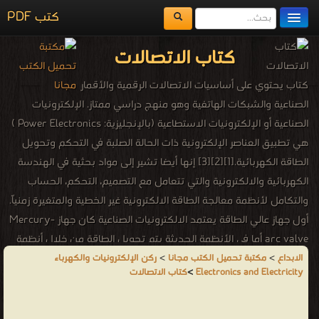
كتب PDF
مكتبة الكتب
كتاب الاتصالات
المكتبات
كتاب يحتوي على أساسيات الاتصالات الرقمية والأقمار
يُقرأ حالياً
الصناعية والشبكات الهاتفية وهو منهج دراسي ممتاز. الإلكترونيات
الصناعية أو الإلكترونيات الاستطاعية (بالإنجليزية: Power Electronics )
الفهرس
هي تطبيق العناصر الإلكترونية ذات الحالة الصلبة في التحكم وتحويل
اضف كتاب
الطاقة الكهربائية.[1][2][3] إنها أيضا تشير إلى مواد بحثية في الهندسة
الكهربائية والالكترونية والتي تتعامل مع التصميم، التحكم، الحساب
والتكامل لأنظمة معالجة الطاقة الالكترونية غير الخطية والمتغيرة زمنياً.
أول جهاز عالي الطاقة يعتمد الالكترونيات الصناعية كان جهاز Mercury-
arc valve أما في الأنظمة الحديثة يتم تحويل الطاقة من خلال أنظمة
تبديل نصف ناقلة مثل الديودات ، الثايرستورات، والترانزستورات. في
الابداع
>
مكتبة تحميل الكتب مجانا
>
ركن الإلكترونيات والكهرباء
Electronics and Electricity
>
كتاب الاتصالات
الأجهزة المنزلية هناك المحول AC/DC أو مايسمى المقوم هو جهاز
الإلكترونيات الصناعية المثالي في العديد من الأجهزة الإلكترونية مثل
التلفاز ، الحواسيب الشخصية، شاحن البطاريات، إلخ. تتراوح الاستطاعة