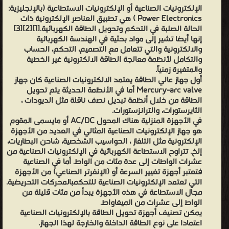
الإلكترونيات الصناعية أو الإلكترونيات الاستطاعية (بالإنجليزية:
Power Electronics ) هي تطبيق العناصر الإلكترونية ذات
الحالة الصلبة في التحكم وتحويل الطاقة الكهربائية.[1][2][3]
إنها أيضا تشير إلى مواد بحثية في الهندسة الكهربائية
والالكترونية والتي تتعامل مع التصميم، التحكم، الحساب
والتكامل لأنظمة معالجة الطاقة الالكترونية غير الخطية
والمتغيرة زمنياً.
أول جهاز عالي الطاقة يعتمد الالكترونيات الصناعية كان جهاز
Mercury-arc valve أما في الأنظمة الحديثة يتم تحويل
الطاقة من خلال أنظمة تبديل نصف ناقلة مثل الديودات ،
الثايرستورات، والترانزستورات.
في الأجهزة المنزلية هناك المحول AC/DC أو مايسمى المقوم
هو جهاز الإلكترونيات الصناعية المثالي في العديد من الأجهزة
الإلكترونية مثل التلفاز ، الحواسيب الشخصية، شاحن البطاريات،
إلخ. تتراوح الاستطاعة الكهربائية في الإلكترونيات الصناعية من
عشرات الواطات إلى عدة مئات من الواط. أما في الصناعية
فتعتبر أجهزة تغيير السرعة أو (الإنفرتر الصناعي) من الأجهزة
التي تعتمد الإلكترونيات الصناعية للتحكمبالمحركات التحريضية.
مجال الاستطاعة في هذه الأجهزة يبدأ من مئات قليلة من
الواط إلى عشرات من الميغاواط.
يمكن تصنيف أجهزة تحويل الطاقة بالإلكترونيات الصناعية
اعتمادا على نوع الطاقة الداخلة والخارجة لهذا الجهاز.