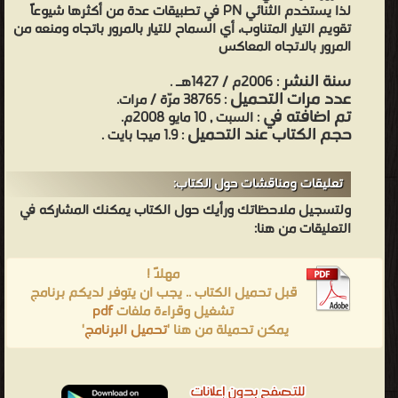
لذا يستخدم الثنائي PN في تطبيقات عدة من أكثرها شيوعاً
تقويم التيار المتناوب، أي السماح للتيار بالمرور باتجاه ومنعه من
المرور بالاتجاه المعاكس
سنة النشر
: 2006م / 1427هـ .
عدد مرات التحميل
: 38765 مرّة / مرات.
تم اضافته في
: السبت , 10 مايو 2008م.
حجم الكتاب عند التحميل
: 1.9 ميجا بايت .
تعليقات ومناقشات حول الكتاب:
ولتسجيل ملاحظاتك ورأيك حول الكتاب يمكنك المشاركه في
التعليقات من هنا:
مهلاً !
قبل تحميل الكتاب .. يجب ان يتوفر لديكم برنامج
تشغيل وقراءة ملفات
pdf
يمكن تحميلة من هنا '
تحميل البرنامج
'