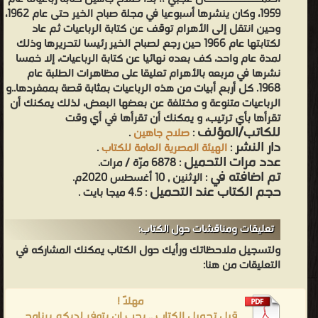
1959، وكان ينشرها أسبوعيا في مجلة صباح الخير حتى عام 1962،
وحين انتقل إلى الأهرام توقف عن كتابة الرباعيات ثم عاد
لكتابتها عام 1966 حين رجع لصباح الخير رئيسا لتحريرها وذلك
لمدة عام واحد، كف بعده نهائيا عن كتابة الرباعيات، إلا خمسا
نشرها في مربعه بالأهرام تعليقا على مظاهرات الطلبة عام
1968. كل أربع أبيات من هذه الرباعيات بمثابة قصة بممفردها..و
الرباعيات متنوعة و مختلفة عن بعضها البعض، لذلك يمكنك أن
تقرأها بأي ترتيب، و يمكنك أن تقرأها في أي وقت
للكاتب/المؤلف
:
صلاح جاهين
.
دار النشر
:
الهيئة المصرية العامة للكتاب
.
عدد مرات التحميل
: 6878 مرّة / مرات.
تم اضافته في
: الإثنين , 10 أغسطس 2020م.
حجم الكتاب عند التحميل
: 4.5 ميجا بايت .
تعليقات ومناقشات حول الكتاب:
ولتسجيل ملاحظاتك ورأيك حول الكتاب يمكنك المشاركه في
التعليقات من هنا:
مهلاً !
قبل تحميل الكتاب .. يجب ان يتوفر لديكم برنامج