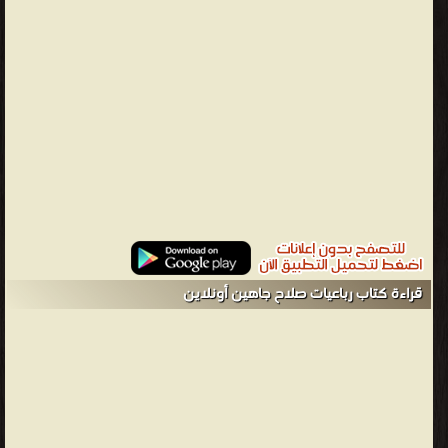
الكبيرة وخمس مسرحيات اخرى ❝ ❞ رباعيات صلاح جاهين ❝ الناشرين : ❞
الهيئة المصرية العامة للكتاب ❝ ❞ مركز الاهرام للترجمة والنشر ❝ ❱
من الشعر العربى - مكتبة الكتب والموسوعات العامة.
قراءة كتاب رباعيات صلاح جاهين أونلاين