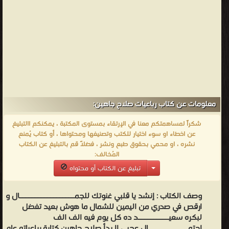
معلومات عن كتاب رباعيات صلاح جاهين:
شكراً لمساهمتكم معنا في الإرتقاء بمستوى المكتبة ، يمكنكم االتبليغ
عن اخطاء او سوء اختيار للكتب وتصنيفها ومحتواها ، أو كتاب يُمنع
نشره ، او محمي بحقوق طبع ونشر ، فضلاً قم بالتبليغ عن الكتاب
المُخالف:
تبليغ عن الكتاب أو محتواه
وصف الكتاب :
إنشد يا قلبي غنوتك للجمــــــــــــــــــال و
ارقص في صدري من اليمين للشمال ما هوش بعيد تفضل
لبكره سعيــــــــــد ده كل يوم فيه الف الف
احتمـــــــــــــال عجبي !! بدأ صلاح جاهين كتابة رباعياته عام