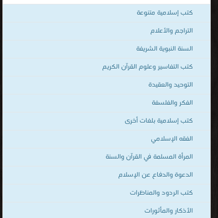
كتب التنمية البشرية الإسلامية
قراءة و تحميل كتب في كتب للطفل المسلم مجانا
[ 63 كتاب/كتب ]