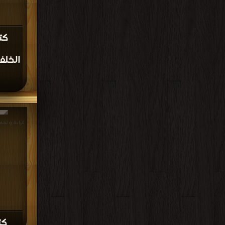
كت
الخلف
كت