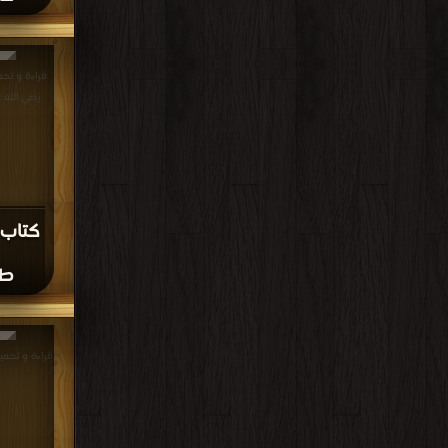
قراءة و تح
رضي الله عنه PDF مجانا |
كتاب 
طا