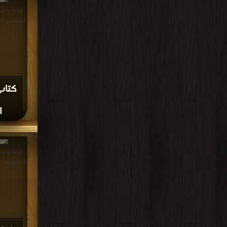
قراءة و تحم
الراشدين PDF مجانا | مكتبة >
كتاب 
ا
PDF مجانا | مكتبة >