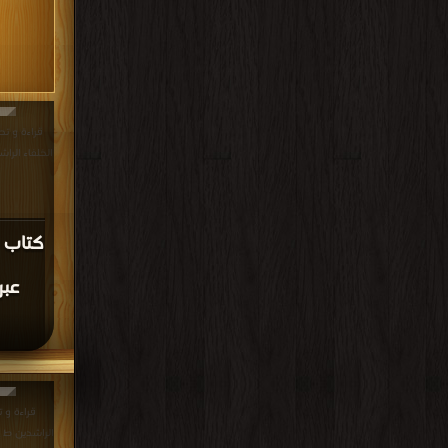
قراءة و تح
الخلفاء الراشدون ال
كتاب ا
عبر
قراءة و ت
الراشدين ط إحياء الك