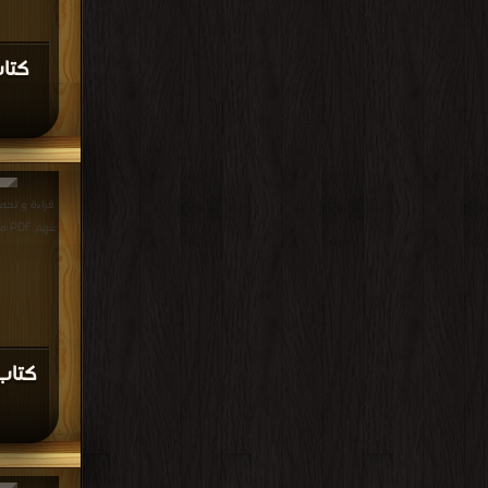
كتاب
قراءة و تحم
عنهم PDF مجانا | مكتبة >
كتاب