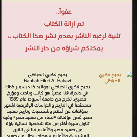
عفواً..
تم ازالة الكتاب
تلبية لرغبة الناشر بعدم نشر هذا الكتاب ،،
يمكنكم شراؤه من دار النشر
بحبح فكري الحباظي
Bahbah Fikri Al Habazi
بحبح فكري الحباظي (مواليد 15 ديسمبر 1965
في دندرة، قنا، مصر) هو كاتب وباحث ومؤرخ
مصري. تخرج من جامعة أسيوط عام 1989
متخصًصا في التاريخ والدراسات الإفريقية.اشتهر
بمؤلفاته عن أعلام وشخصيات وتاريخ صعيد
مصر، فمن مؤلفاته «نساء من صعيد مصر» وفيه
تناول سيرة أكثر من مئة شخصية نسائية بارزة
من صعيد مصر، و«أعلام قنا في القرن
العشرين»، و«أعلام سوهاج.. رجال من صعيد