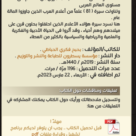
مستوى العالم العربى
وتناولت سيرة ( 81 ) علماً من أعلام العرب الذين جاوزوا المائة
عام .
هنا نسرد سيرة هؤلاء الأعلام الذين احتفلوا بحلون قرن على
ميلادهم وهم أحياء ، وقد أثروا فى الحياة الأدبية والفكرية
والعلمية والرياضية والسياسية بالكثير من العطاء
للكاتب/المؤلف
:
بحبح فكري الحباظي
.
دار النشر
:
مؤسسة يسطرون للطباعة والنشر والتوزيع
.
سنة النشر
: 2019م / 1440هـ .
عدد مرات التحميل
: 1196 مرّة / مرات.
تم اضافته في
: الأربعاء , 22 مارس 2023م.
تعليقات ومناقشات حول الكتاب:
ولتسجيل ملاحظاتك ورأيك حول الكتاب يمكنك المشاركه في
التعليقات من هنا:
مهلاً !
قبل تحميل الكتاب .. يجب ان يتوفر لديكم برنامج
تشغيل وقراءة ملفات
pdf