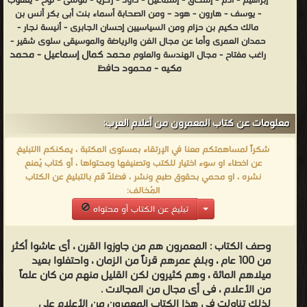
إبراهيم - آدم - إسحاق - إسماعيل - داود - زكريا - موسى - نوح - يعقوب
بمؤلفاته عن أعلام وشخصيات وتاريخ صعيد مصر، فمن مؤلفاته «نساء
- يوسف - هارون - هود – ومن الصحابة أسماء بنت أبى بكر أنس بن
من صعيد مصر» وفيه تناول سيرة أكثر من مئة شخصية نسائية بارزة من
مالك حكيم بن حزام ومن السياسيين إحسان الجابرى - أنيسة نجار -
حمدان العمرى وأما عن مجال الفن والرياضة والموسيقى سلوى شقير -
صعيد مصر، و«أعلام قنا في القرن العشرين»، و«أعلام سوهاج.. رجال من
حمد كمال إسماعيل - محمد
راغب مفتاح - مجال الهندسة والعلوم م
صعيد مصر»، وغيرها ❰ له مجموعة من الإنجازات والمؤلفات أبرزها ❞
مكيه - محمود حافظ
أعلام قنا في القرن العشرين ❝ ❞ سلسلة أعلام التحطيب في صعيد مصر
❝ ❞ يوميات مقاتل قنائي في حرب أكتوبر ❝ ❞ التحطيب وأعلامه في قنا ❝
❞ حكام عرب ماتوا زهو قبل الأربعين ❝ ❞ أسوان حضارة وجمال ❝ ❞
معلومات عن كتاب المعمرون من أعلام العرب:
شهداء قنا بطولات وتضحيات ❝ ❞ نساء من صعيد مصر ❝ ❞ التحطيب
شكراً لمساهمتكم معنا في الإرتقاء بمستوى المكتبة ، يمكنكم االتبليغ
في صعيد مصر مدينة أسوان ❝ الناشرين : ❞ مؤسسة يسطرون للطباعة
عن اخطاء او سوء اختيار للكتب وتصنيفها ومحتواها ، أو كتاب يُمنع
والنشر والتوزيع ❝ ❞ دار المصرية السودانية الإماراتية للنشر والتوزيع ❝ ❱
نشره ، او محمي بحقوق طبع ونشر ، فضلاً قم بالتبليغ عن الكتاب
من كتب الإعلام والصحافة - مكتبة الكتب والموسوعات العامة.
المُخالف:
تبليغ عن الكتاب أو محتواه
وصف الكتاب :
المعمرون هم من جاوزوا القرن ، أى عاشوا أكثر
من 100 عام ، وبلغ عمرهم قرناً من الزمان ، واحتفلوا بعيد
ميلاهم المائة ، وهم كثيرون لكن القليل منهم من كان علماً
من الأعلام ، فى أى مجال من المجالات .
لذلك تناولت فى هذا الكتاب المعمرون من الأعلام على