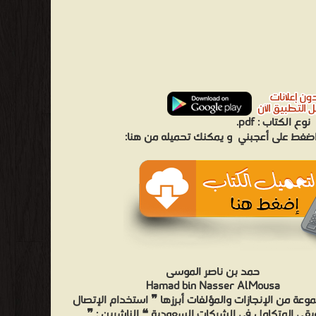
نوع الكتاب :
pdf.
 اضغط على أعجبني
و يمكنك تحميله من هنا:
حمد بن ناصر الموسى
Hamad bin Nasser AlMousa
وعة من الإنجازات والمؤلفات أبرزها ❞ استخدام الإتصال
يقي المتكامل في الشركات السعودية ❝ الناشرين : ❞