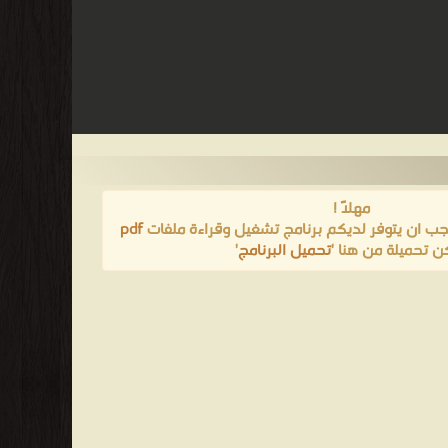
مهلاً !
يجب ان يتوفر لديكم برنامج تشغيل وقراءة ملفات
pdf
ن تحميلة من هنا '
تحميل البرنامج
'