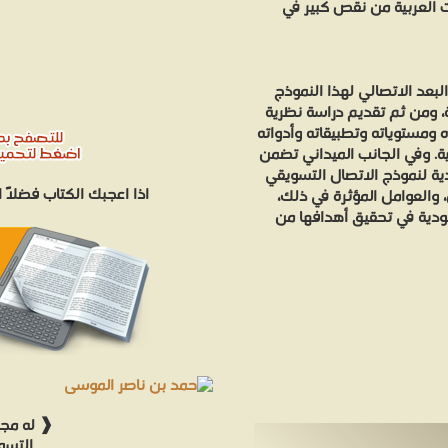
يات العربية من نقص كبير في
بعد الاتصالي لهذا النموذج
، ومن ثم تقديم دراسة نظرية
اتصال التسويقي المتكامل IMC وأبعاده ومستوياته وتطبيقاته وأدواته
ية. وفي الجانب الميداني تضمن
ة لنموذج الاتصال التسويقي
اذا اعجبك الكتاب فضلاً
 والعوامل المؤثرة في ذلك،
ودية في تحقيق أهدافها من
❰ له مجم
التسو