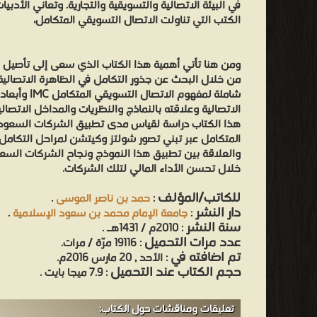
في البيئة الاتصالية والتسويقية والتجارية. وتعاني الأدب
الكتب التي تناولت الاتصال التسويقي المتكامل،
ومن هنا تأتي أهمية هذا الكتاب الذي سعى إلى تأصيل ال
من خلال البحث عن جذور التكامل في الظاهرة الاتصالية
شاملة لمفهوم ال
الاتصالية وعلاقته بالنماذج والنظريات والمداخل الاتصال
هذا الكتاب دراسة لقياس مدى تطبيق الشركات السعودي
المتكامل عبر تبني تصور شولتز وكيتشن لمراحل التكامل،
والعلاقة بين تطبيق هذا النموذج ونجاح الشركات السع
خلال تحسن الأداء المالي لتلك الشركات.
للكاتب/المؤلف
:
حمد بن ناصر الموسى
.
دار النشر
:
جامعة الإمام محمد بن سعود الإسلامية
.
سنة النشر
: 2010م / 1431هـ .
عدد مرات التحميل
: 19116 مرّة / مرات.
تم اضافته في
: الأحد , 20 مارس 2016م.
حجم الكتاب عند التحميل
: 7.9 ميجا بايت .
تعليقات ومناقشات حول الكتاب: