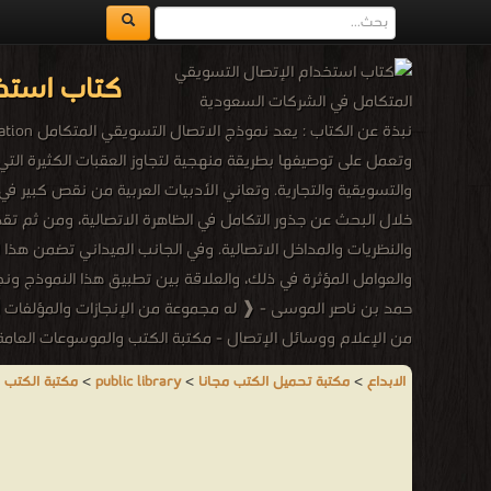
كتاب استخ
وتعمل على توصيفها بطريقة منهجية لتجاوز العقبات الكثيرة التي 
والتسويقية والتجارية. وتعاني الأدبيات العربية من نقص كبير ف
والنظريات والمداخل الاتصالية. وفي الجانب الميداني تضمن هذ
والعوامل المؤثرة في ذلك، والعلاقة بين تطبيق هذا النموذج و
حمد بن ناصر الموسى - ❰ له مجموعة من الإنجازات والمؤلفات أ
من الإعلام ووسائل الإتصال - مكتبة الكتب والموسوعات العامة
الابداع
>
مكتبة تحميل الكتب مجانا
>
public library
>
مكتبة الكتب 