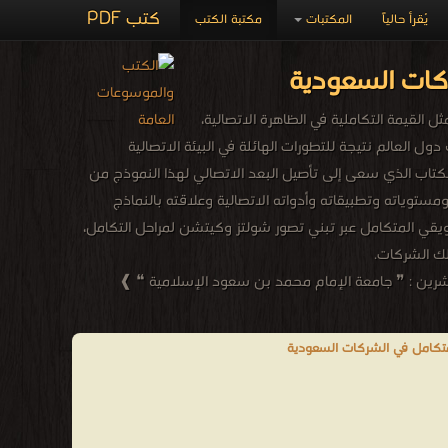
كتب PDF
يُقرأ حالياً
المكتبات
مكتبة الكتب
كات السعودية
Inte أحد التطبيقات الاتصالية الحديثة التي تتمثل القيمة التكاملية في الظاهرة الاتصالية،
 العالم نتيجة للتطورات الهائلة في البيئة الاتصالية
الكتاب الذي سعى إلى تأصيل البعد الاتصالي لهذا النموذج من
ل في الظاهرة الاتصالية، ومن ثم تقديم دراسة نظرية شاملة لمفهوم الاتصال التسويقي المتكامل IMC وأبعاده ومستوياته وتطبيقاته وأدواته الاتصالية وعلاقته بالنماذج
يقي المتكامل عبر تبني تصور شولتز وكيتشن لمراحل التكامل،
لك الشركات.
اشرين : ❞ جامعة الإمام محمد بن سعود الإسلامية ❝ ❱
متكامل في الشركات السعودية