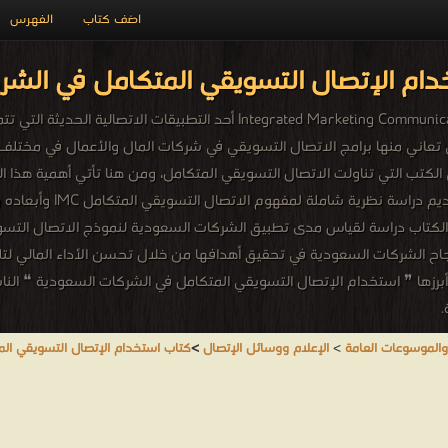
اضف كتاب
الفهرس
دام الإتصال التسويقي المتكامل في الشر
نبذة عن الكتاب : يعد نموذج الاتصال التسويقي المتكامل grated Marketing Communication
تعاني منها برامج الاتصال التسويقي في شركات المال والأعمال في مختلف دول
ي الكتب التي تناولت الاتصال التسويقي المتكامل، ومن هنا تأتي أهمية هذا 
خلال البحث عن جذور التكام
ا الكتاب دراسة لقياس مدى تطبيق الشركات السعودية لنموذج الاتصال التسو
نجاح الشركات السعودية في تحقيق أهدافها من خلال تحسن الأداء المالي لت
برزها ❞ استخدام الإتصال التسويقي المتكامل في الشركات السعودية ❝ الن
.
والموسوعات العامة
>
الإعلام ووسائل الإتصال
>
كتاب استخدام الإتصال التسويقي ال