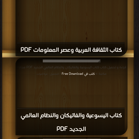
التحميل : مرة/مرات
كتاب ألف باء التنوير PDF
المزيد