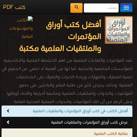
كتب PDF
مكتبة الكتب
أفضل كتب أوراق
المكتبات
المؤتمرات
يُقرأ حالياً
والملتقيات العلمية مكتبة
الفهرس
تعد المؤتمرات واللقاءات العلمية من اهم الأنشطة العلمية والأكاديمية
اضف كتاب
للمؤسسات الجامعية والبحثية، لما لها من أهمية لا تخفي عن الجميع في
تنمية المعارف والمهارات وزيادة الخبرات والتعرف على الشخصيات
العلمية؛ ولذلك يحرص كثير من طلبة العلم والباحثين على حضور
المؤتمرات والندوات والملتقيات العلمية ومتابعة أخبارها واقتناء أوراقها.
وعلى الرغم من أن تلك المؤتمرات والندوات العملية المحلية العامة
والخاصة؛ شهدت حراكا واسعا وتطورا ملموسا في السنوات الأخيرة؛ إلا أن
أفضل الكتب في كتب أوراق المؤتمرات والملتقيات العلمية
الكثير منها لم يقدم الجديد ولا تزال دون المستوى المطلوب والمأمول
عرض كتب أوراق المؤتمرات والملتقيات العلمية
والمنتظر ولا تلامس احتياجات الواقع وتحديدا من حيث محتواها
مكتبة الكتب العلمية
ومضمونها وإعدادها وتقديمها والدعوى لها، ومخرجاتها، الأمر الذي