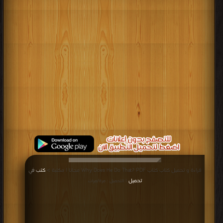
قراءة و تحميل كتاب كتاب Why Does He Do That? PDF مجانا | مكتبة >
كتب في
تحميل
| التحميل : مرة/مرات