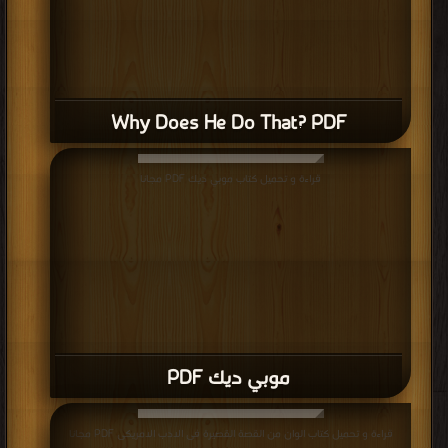
Why Does He Do That? PDF
قراءة و تحميل كتاب موبي ديك PDF مجانا
موبي ديك PDF
قراءة و تحميل كتاب الوان من القصة القصيرة فى الادب الامريكى PDF مجانا