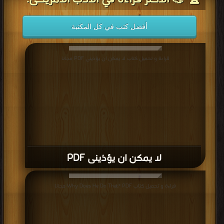
أفضل كتب في كل المكتبة
قراءة و تحميل كتاب لا يمكن ان يؤذينى PDF مجانا
لا يمكن ان يؤذينى PDF
قراءة و تحميل كتاب Why Does He Do That? PDF مجانا