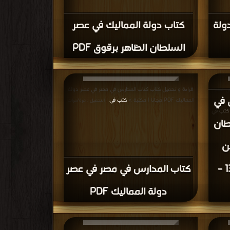
ولة
كتاب دولة المماليك في عصر
السلطان الظاهر برقوق PDF
في مصر
قراءة و تحميل كتاب كتاب المدارس في مصر في عصر دولة
 في
بن حسين
المماليك PDF مجانا | مكتبة >
كتب في
| التحميل : مرة/مرات
كتب في
طان
ن
حسين 764 – 778ه / 1362 –
كتاب المدارس في مصر في عصر
دولة المماليك PDF