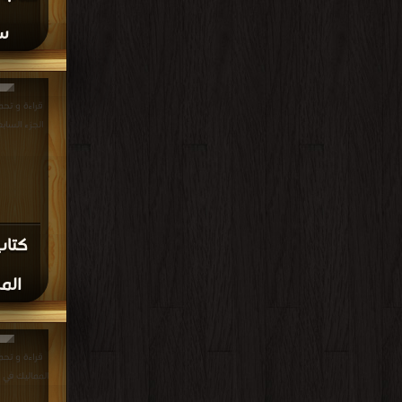
سل
قراءة و تح
الجزء السابع PDF مجانا | مكت
كتا
المم
قراءة و تحم
المماليك في مصر والشا