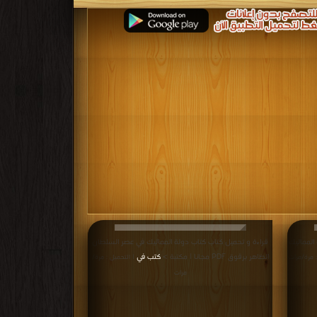
المماليك
قراءة و تحميل كتاب كتاب دولة المماليك في عصر السلطان
الظاهر برقوق PDF مجانا | مكتبة >
كتب في
 مرة/مرات
| التحميل : مرة/
مرات