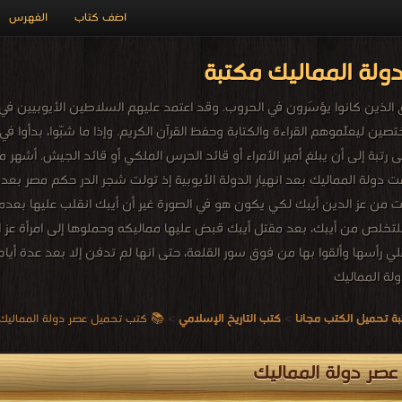
اضف كتاب
الفهرس
لة المماليك مكتبة
 الذين كانوا يؤسَرون في الحروب. وقد اعتمد عليهم السلاطين الأيوبيين ف
صين ليعلّموهم القراءة والكتابة وحفظ القرآن الكريم. وإذا ما شبّوا، بدأوا 
ى رتبة إلى أن يبلغ أمير الأمراء أو قائد الحرس الملكي أو قائد الجيش. أشه
مت دولة المماليك بعد انهيار الدولة الأيوبية إذ تولت شجر الدر حكم مصر ب
ت من عز الدين أيبك لكي يكون هو في الصورة غير أن أيبك انقلب عليها بعد
للتخلص من أيبك، بعد مقتل أيبك قبض عليها مماليكه وحملوها إلى امرأة عز الد
لي رأسها وألقوا بها من فوق سور القلعة، حتى انها لم تدفن إلا بعد عدة أيام
ة المماليك
ة تحميل الكتب مجانا
>
كتب التاريخ الإسلامي
>
📚 كتب تحميل عصر دولة المماليك للتحميل و
صر دولة المماليك