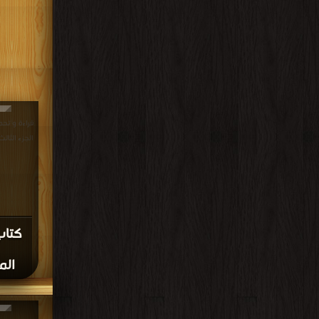
قراءة و تح
الجزء الثالث PDF مجانا | مكتب
كتا
الم