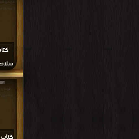
قراءة و تح
المماليك في مصر PDF مج
كتاب
سلاطين
قراءة و 
سلاطين المماليك PDF
كتاب 