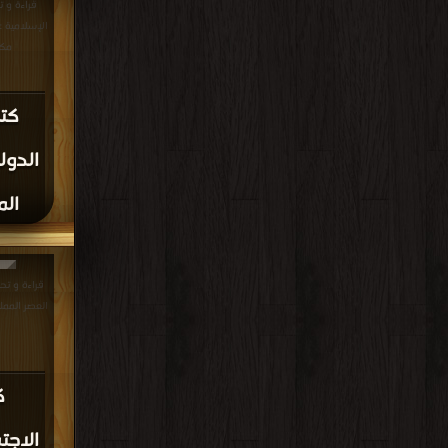
قراءة و 
مكت
كت
الدول
الم
قراءة و تح
العصر المملوكي PDF مجان
ك
الاجت