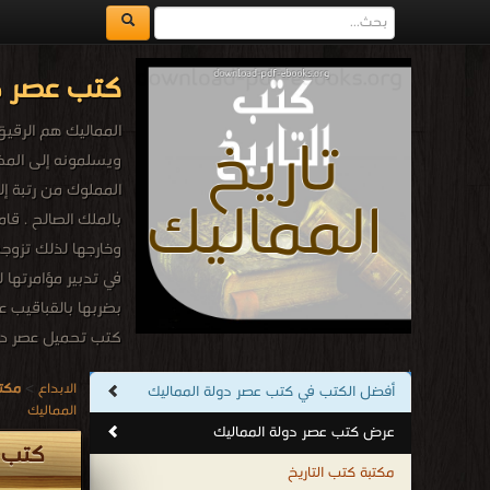
كتب عصر دو
المماليك هم الرقيق
ويسلمونه إلى المخت
المملوك من رتبة إل
بالملك الصالح . قا
وخارجها لذلك تزوج
في تدبير مؤامرتها 
بضربها بالقباقيب ع
كتب تحميل عصر دول
.
الابداع
>
مكتب
أفضل الكتب في كتب عصر دولة المماليك
المماليك
عرض كتب عصر دولة المماليك
كتب ع
مكتبة كتب التاريخ