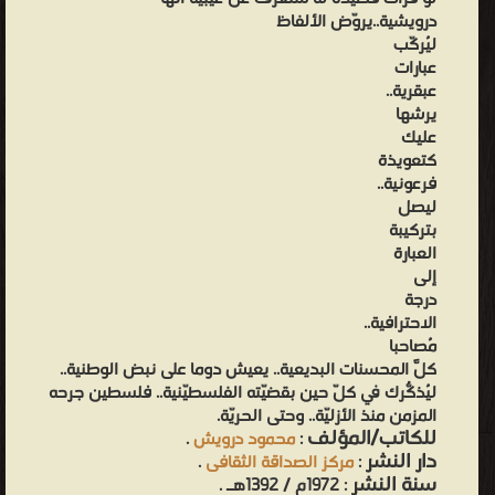
درويشية..يروّض الألفاظ
ليُركّب
عبارات
عبقرية..
يرشها
عليك
كتعويذة
فرعونية..
ليصل
بتركيبة
العبارة
إلى
درجة
الاحترافية..
مُصاحبا
كلَّ المحسنات البديعية.. يعيش دوما على نبض الوطنية..
ليُذكّرك في كُلّ حين بقضيّته الفلسطيّنية.. فلسطين جرحه
المزمن منذ الأزليّة.. وحتى الحريّة.
للكاتب/المؤلف
:
محمود درويش
.
دار النشر
:
مركز الصداقة الثقافى
.
سنة النشر
: 1972م / 1392هـ .