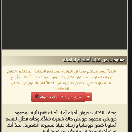
معلومات عن كتاب أحبك أو لا أحبك:
شكراً لمساهمتكم معنا في الإرتقاء بمستوى المكتبة ، يمكنكم االتبليغ
عن اخطاء او سوء اختيار للكتب وتصنيفها ومحتواها ، أو كتاب يُمنع
نشره ، او محمي بحقوق طبع ونشر ، فضلاً قم بالتبليغ عن الكتاب
المُخالف:
تبليغ عن الكتاب أو محتواه
وصف الكتاب :
ديوان أحبك أو لا أحبك pdf تأليف محمود
درويش، محمود درويش حالة شعرية شادَّة..وكأنه فصَّل لنفسه
أُسلوبا شعرا درويشيا وارتداه طيلة مسيرته الشعرية.. لحدّ أنك
لو قرأت قصيدة له ستعرف عن غيبية أنها