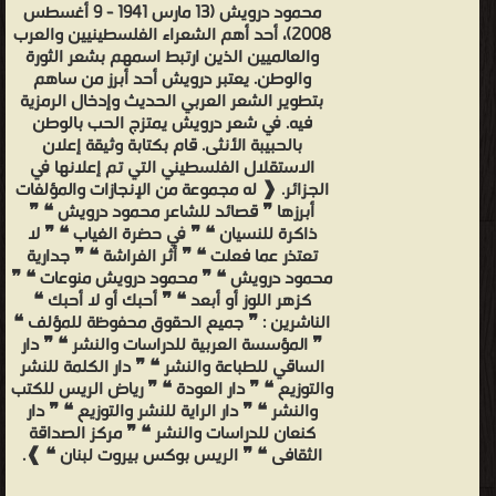
محمود درويش (13 مارس 1941 - 9 أغسطس
2008)، أحد أهم الشعراء الفلسطينيين والعرب
والعالميين الذين ارتبط اسمهم بشعر الثورة
والوطن. يعتبر درويش أحد أبرز من ساهم
بتطوير الشعر العربي الحديث وإدخال الرمزية
فيه. في شعر درويش يمتزج الحب بالوطن
بالحبيبة الأنثى. قام بكتابة وثيقة إعلان
الاستقلال الفلسطيني التي تم إعلانها في
الجزائر. ❰ له مجموعة من الإنجازات والمؤلفات
أبرزها ❞ قصائد للشاعر محمود درويش ❝ ❞
ذاكرة للنسيان ❝ ❞ في حضرة الغياب ❝ ❞ لا
تعتذر عما فعلت ❝ ❞ أثر الفراشة ❝ ❞ جدارية
محمود درويش ❝ ❞ محمود درويش منوعات ❝ ❞
كزهر اللوز أو أبعد ❝ ❞ أحبك أو لا أحبك ❝
الناشرين : ❞ جميع الحقوق محفوظة للمؤلف ❝
❞ المؤسسة العربية للدراسات والنشر ❝ ❞ دار
الساقي للطباعة والنشر ❝ ❞ دار الكلمة للنشر
والتوزيع ❝ ❞ دار العودة ❝ ❞ رياض الريس للكتب
والنشر ❝ ❞ دار الراية للنشر والتوزيع ❝ ❞ دار
كنعان للدراسات والنشر ❝ ❞ مركز الصداقة
الثقافى ❝ ❞ الريس بوكس بيروت لبنان ❝ ❱.