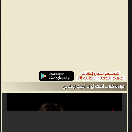
ليصل
بتركيبة
العبارة
إلى
درجة
الاحترافية..
مُصاحبا
كلَّ المحسنات البديعية.. يعيش دوما على نبض الوطنية.. ليُذكّرك في كُلّ
حين بقضيّته الفلسطيّنية.. فلسطين جرحه المزمن منذ الأزليّة.. وحتى
الحريّة.
محمود درويش - محمود درويش (13 مارس 1941 - 9 أغسطس 2008)،
قراءة كتاب أحبك أو لا أحبك أونلاين
أحد أهم الشعراء الفلسطينيين والعرب والعالميين الذين ارتبط اسمهم
بشعر الثورة والوطن. يعتبر درويش أحد أبرز من ساهم بتطوير الشعر
العربي الحديث وإدخال الرمزية فيه. في شعر درويش يمتزج الحب بالوطن
بالحبيبة الأنثى. قام بكتابة وثيقة إعلان الاستقلال الفلسطيني التي تم
إعلانها في الجزائر. ❰ له مجموعة من الإنجازات والمؤلفات أبرزها ❞ قصائد
للشاعر محمود درويش ❝ ❞ ذاكرة للنسيان ❝ ❞ في حضرة الغياب ❝ ❞ لا