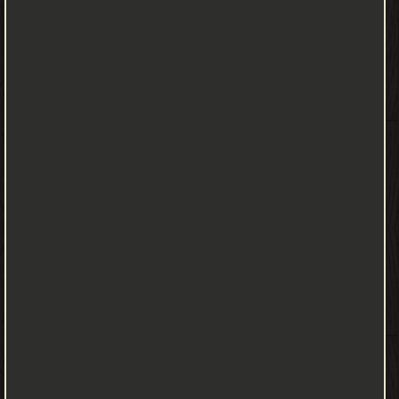
تعتذر عما فعلت ❝ ❞ أثر الفراشة ❝ ❞ جدارية محمود درويش ❝ ❞ محمود
درويش منوعات ❝ ❞ كزهر اللوز أو أبعد ❝ ❞ أحبك أو لا أحبك ❝ الناشرين :
❞ جميع الحقوق محفوظة للمؤلف ❝ ❞ المؤسسة العربية للدراسات
والنشر ❝ ❞ دار الساقي للطباعة والنشر ❝ ❞ دار الكلمة للنشر والتوزيع ❝ ❞
دار العودة ❝ ❞ رياض الريس للكتب والنشر ❝ ❞ دار الراية للنشر والتوزيع ❝
❞ دار كنعان للدراسات والنشر ❝ ❞ مركز الصداقة الثقافى ❝ ❞ الريس
بوكس بيروت لبنان ❝ ❱
من الشعر العربى - مكتبة الكتب والموسوعات العامة.