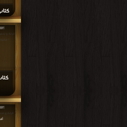
كتاب 
| مكتبة
كتاب
قراءة و تحميل كت
أف