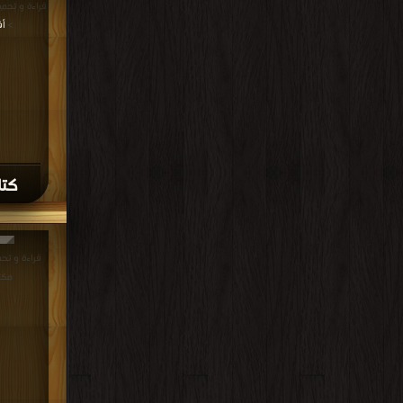
>
أ
كتا
مكت