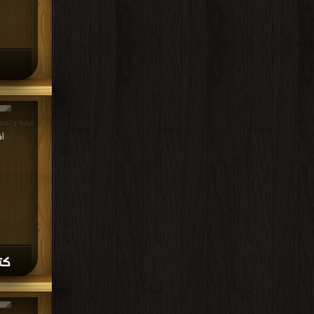
>
أ
كتاب DF